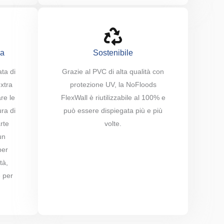
va
Sostenibile
ta di
Grazie al PVC di alta qualità con
extra
protezione UV, la NoFloods
are le
FlexWall è riutilizzabile al 100% e
ura di
può essere dispiegata più e più
rte
volte.
un
per
tà,
 per