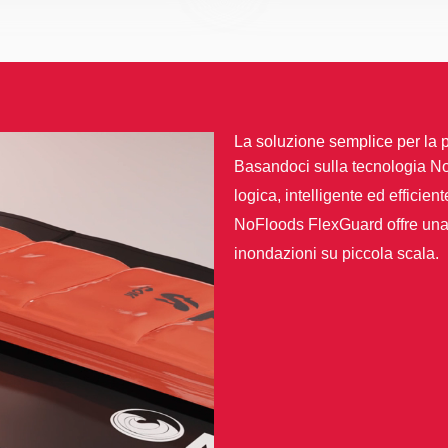
La soluzione semplice per la
Basandoci sulla tecnologia No
logica, intelligente ed efficien
NoFloods FlexGuard offre una s
inondazioni su piccola scala.