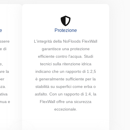
e
Protezione
ssere
L'integrità della NoFloods FlexWall
e di
garantisce una protezione
efficiente contro l'acqua. Studi
e,
tecnici sulla ritenzione idrica
re la
indicano che un rapporto di 1:2,5
per
è generalmente sufficiente per la
nza.
stabilità su superfici come erba o
ativa
asfalto. Con un rapporto di 1:4, la
inua e
FlexWall offre una sicurezza
eccezionale.