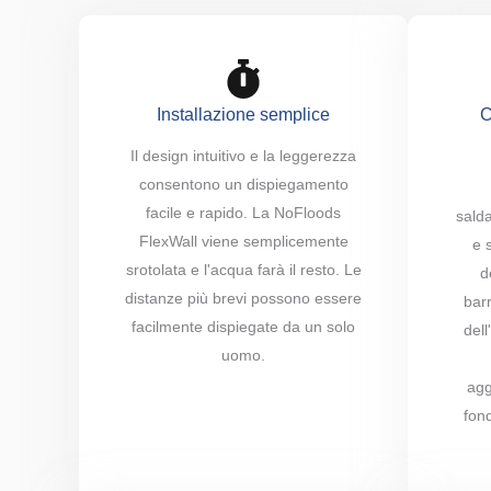
Installazione semplice
C
Il design intuitivo e la leggerezza
consentono un dispiegamento
facile e rapido. La NoFloods
sald
FlexWall viene semplicemente
e 
srotolata e l'acqua farà il resto. Le
d
distanze più brevi possono essere
barr
facilmente dispiegate da un solo
dell
uomo.
agg
fond