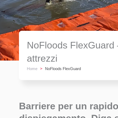
NoFloods FlexGuard –
attrezzi
Home
>
NoFloods FlexGuard
Barriere per un rapid