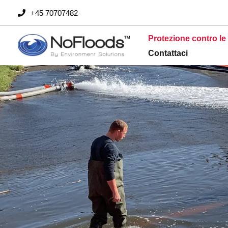
Vai
+45 70707482
al
contenuto
Protezione contro le
Contattaci