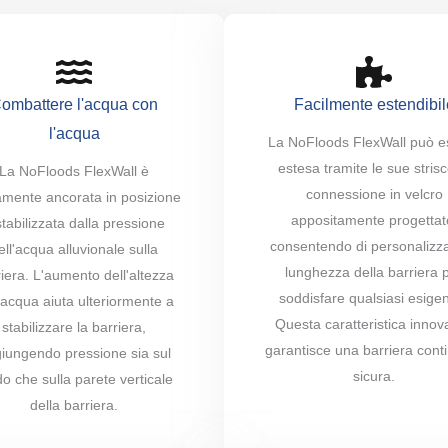
ombattere l'acqua con
Facilmente estendibil
l'acqua
La NoFloods FlexWall può e
estesa tramite le sue strisc
La NoFloods FlexWall è
connessione in velcro
amente ancorata in posizione
appositamente progettat
stabilizzata dalla pressione
consentendo di personalizza
ell'acqua alluvionale sulla
lunghezza della barriera 
iera. L'aumento dell'altezza
soddisfare qualsiasi esige
'acqua aiuta ulteriormente a
Questa caratteristica innov
stabilizzare la barriera,
garantisce una barriera cont
iungendo pressione sia sul
sicura.
o che sulla parete verticale
della barriera.