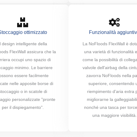
Stoccaggio ottimizzato
Funzionalità aggiunti
Il design intelligente della
La NoFloods FlexWall è dota
ods FlexWall assicura che la
una varietà di funzionalità 
rriera occupi uno spazio di
come la possibilità di colleg
ccaggio minimo. Le barriere
valvole dell'airbag della cint
ossono essere facilmente
zavorra NoFloods nella pa
cate nelle apposite borse di
superiore, consentendo 
stoccaggio o in scatole di
riempimento d'aria extra 
aggio personalizzate "pronte
migliorarne la galleggiabili
per il dispiegamento".
nonché una tasca per torce
una maggiore visibilità.