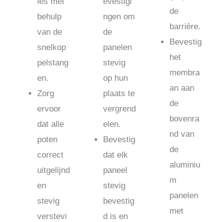
ies met
evestigi
de
behulp
ngen om
barrière.
van de
de
Bevestig
snelkop
panelen
het
pelstang
stevig
membra
en.
op hun
an aan
Zorg
plaats te
de
ervoor
vergrend
bovenra
dat alle
elen.
nd van
poten
Bevestig
de
correct
dat elk
aluminiu
uitgelijnd
paneel
m
en
stevig
panelen
stevig
bevestig
met
verstevi
d is en