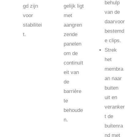
behulp
gd zijn
gelijk ligt
van de
voor
met
daarvoor
stabilitei
aangren
bestemd
t.
zende
e clips.
panelen
Strek
om de
het
continuït
membra
eit van
an naar
de
buiten
barrière
uit en
te
veranker
behoude
t de
n.
buitenra
nd met