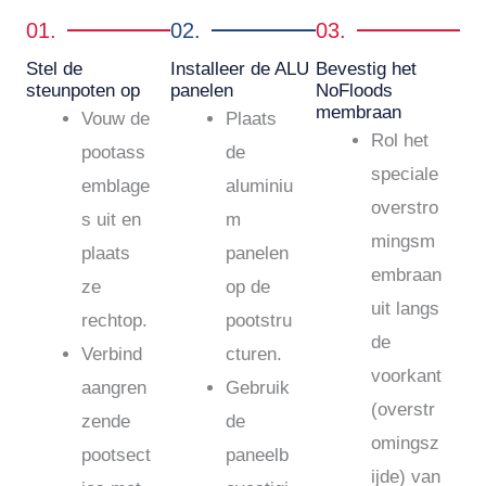
01.
02.
03.
Stel de
Installeer de ALU
Bevestig het
steunpoten op
panelen
NoFloods
membraan
Vouw de
Plaats
Rol het
pootass
de
speciale
emblage
aluminiu
overstro
s uit en
m
mingsm
plaats
panelen
embraan
ze
op de
uit langs
rechtop.
pootstru
de
Verbind
cturen.
voorkant
aangren
Gebruik
(overstr
zende
de
omingsz
pootsect
paneelb
ijde) van