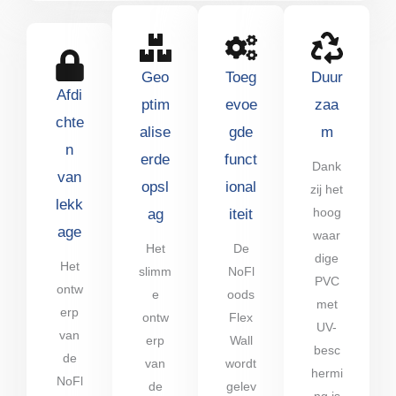
Geo
Toeg
Duur
Afdi
ptim
evoe
zaa
chte
alise
gde
m
n
erde
funct
Dank
van
opsl
ional
zij het
lekk
hoog
ag
iteit
age
waar
Het
De
dige
Het
slimm
NoFl
PVC
ontw
e
oods
met
erp
ontw
Flex
UV-
van
erp
Wall
besc
de
van
wordt
hermi
NoFl
de
gelev