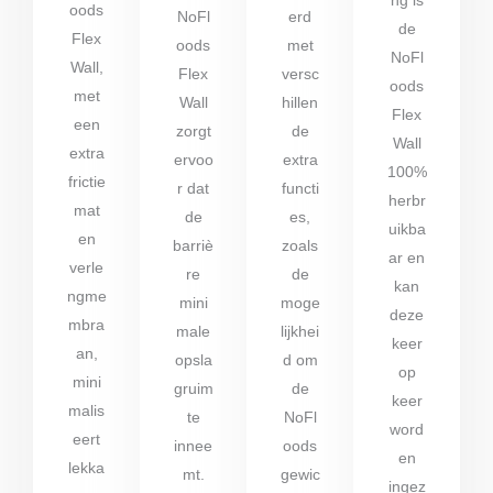
ng is
oods
NoFl
erd
de
Flex
oods
met
NoFl
Wall,
Flex
versc
oods
met
Wall
hillen
Flex
een
zorgt
de
Wall
extra
ervoo
extra
100%
frictie
r dat
functi
herbr
mat
de
es,
uikba
en
barriè
zoals
ar en
verle
re
de
kan
ngme
mini
moge
deze
mbra
male
lijkhei
keer
an,
opsla
d om
op
mini
gruim
de
keer
malis
te
NoFl
word
eert
innee
oods
en
lekka
mt.
gewic
ingez