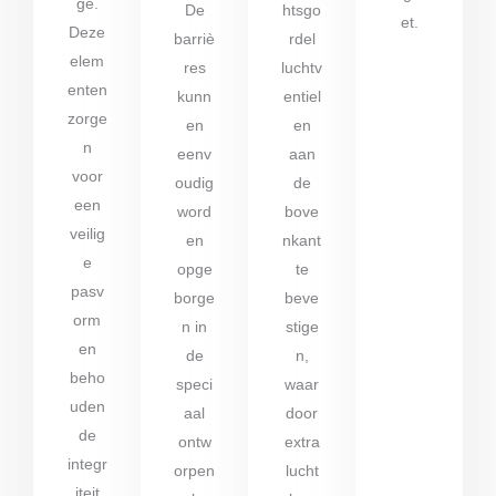
ge.
De
htsgo
et.
Deze
barriè
rdel
elem
res
luchtv
enten
kunn
entiel
zorge
en
en
n
eenv
aan
voor
oudig
de
een
word
bove
veilig
en
nkant
e
opge
te
pasv
borge
beve
orm
n in
stige
en
de
n,
beho
speci
waar
uden
aal
door
de
ontw
extra
integr
orpen
lucht
iteit