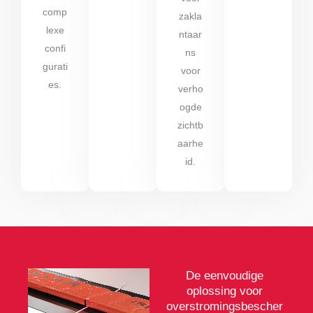
comp
zakla
lexe
ntaar
confi
ns
gurati
voor
es.
verho
ogde
zichtb
aarhe
id.
De eenvoudige
oplossing voor
overstromingsbescher