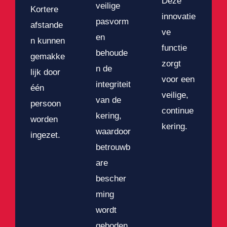
Deze
veilige
Kortere
innovatie
pasvorm
afstande
ve
en
n kunnen
functie
behoude
gemakke
zorgt
n de
lijk door
voor een
integriteit
één
veilige,
van de
persoon
continue
kering,
worden
kering.
waardoor
ingezet.
betrouwb
are
bescher
ming
wordt
geboden,