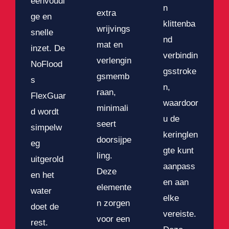
eenvoudi
n
extra
ge en
klittenba
wrijvings
snelle
nd
mat en
inzet. De
verbindin
verlengin
NoFlood
gsstroke
gsmemb
s
n,
raan,
FlexGuar
waardoor
minimali
d wordt
u de
seert
simpelw
keringlen
doorsijpe
eg
gte kunt
ling.
uitgerold
aanpass
Deze
en het
en aan
elemente
water
elke
n zorgen
doet de
vereiste.
voor een
rest.