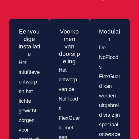
Eenvou
Voorko
Modulai
dige
men
r
installati
van
De
e
doorsijp
NoFlood
eling
Het
s
Het
intuïtieve
FlexGuar
ontwerp
ontwerp
d kan
van de
en het
worden
NoFlood
lichte
uitgebrei
s
gewicht
d via zijn
FlexGuar
zorgen
speciaal
d, met
voor
ontworpe
een