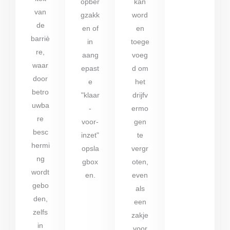
opber
kan
van
gzakk
word
de
en of
en
barriè
in
toege
re,
aang
voeg
waar
epast
d om
door
e
het
betro
"klaar
drijfv
uwba
-
ermo
re
voor-
gen
besc
inzet"
te
hermi
opsla
vergr
ng
gbox
oten,
wordt
en.
even
gebo
als
den,
een
zelfs
zakje
in
voor