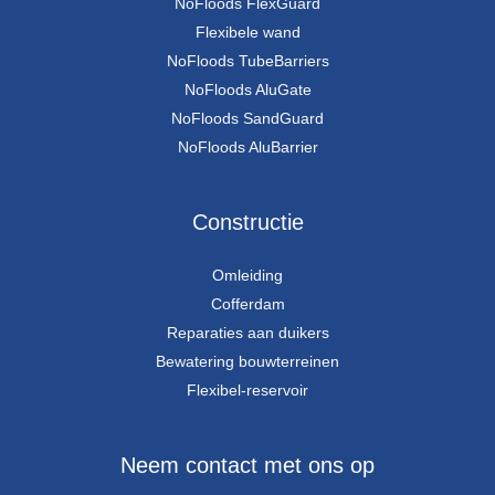
NoFloods FlexGuard
Flexibele wand
NoFloods TubeBarriers
NoFloods AluGate
NoFloods SandGuard
NoFloods AluBarrier
Constructie
Omleiding
Cofferdam
Reparaties aan duikers
Bewatering bouwterreinen
Flexibel-reservoir
Neem contact met ons op