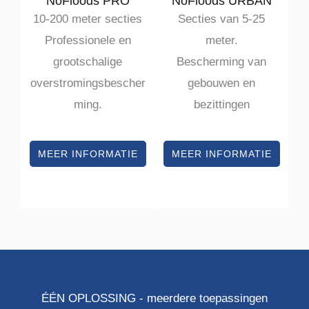
NoFloods PRO
NoFloods URBAN
10-200 meter secties
Secties van 5-25
Professionele en
meter.
grootschalige
Bescherming van
overstromingsbescher
gebouwen en
ming.
bezittingen
MEER INFORMATIE
MEER INFORMATIE
ÉÉN OPLOSSING - meerdere toepassingen