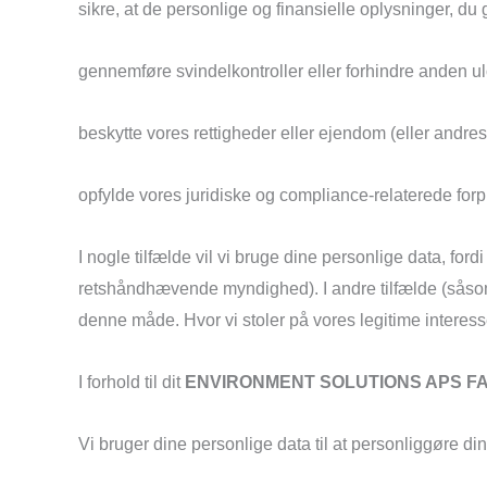
sikre, at de personlige og finansielle oplysninger, du 
gennemføre svindelkontroller eller forhindre anden ulov
beskytte vores rettigheder eller ejendom (eller andres
opfylde vores juridiske og compliance-relaterede forpl
I nogle tilfælde vil vi bruge dine personlige data, for
retshåndhævende myndighed). I andre tilfælde (såsom 
denne måde. Hvor vi stoler på vores legitime interesser,
I forhold til dit
ENVIRONMENT SOLUTIONS APS FA
Vi bruger dine personlige data til at personliggøre d