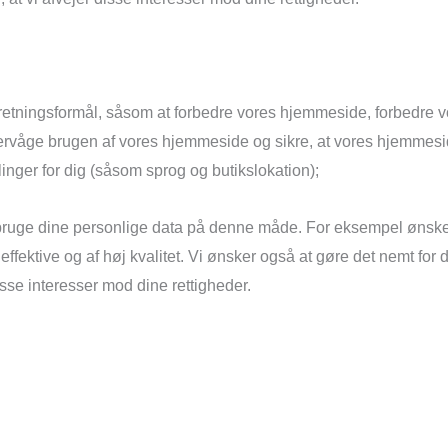
orretningsformål, såsom at forbedre vores hjemmeside, forbedre vo
overvåge brugen af vores hjemmeside og sikre, at vores hjemmes
linger for dig (såsom sprog og butikslokation);
 bruge dine personlige data på denne måde. For eksempel ønsker
 effektive og af høj kvalitet. Vi ønsker også at gøre det nemt for 
 disse interesser mod dine rettigheder.