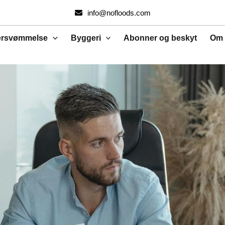
info@nofloods.com
ersvømmelse
Byggeri
Abonner og beskyt
Om 