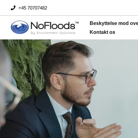
Spring
+45 70707482
til
indhold
Beskyttelse mod ov
Kontakt os