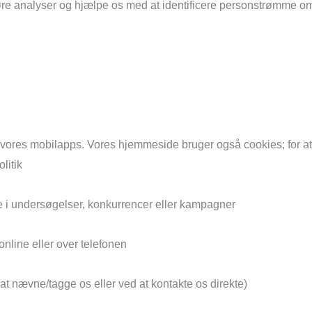
øre analyser og hjælpe os med at identificere personstrømme omkr
f vores mobilapps. Vores hjemmeside bruger også cookies; for a
litik
age i undersøgelser, konkurrencer eller kampagner
nline eller over telefonen
t nævne/tagge os eller ved at kontakte os direkte)