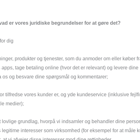
vad er vores juridiske begrundelser for at gøre det?
for dig
sninger, produkter og tjenester, som du anmoder om eller køber fra
 apps, tage betaling online (hvor det er relevant) og levere dine
fra os og besvare dine spørgsmål og kommentarer;
or tilfredse vores kunder er, og yde kundeservice (inklusive fej
ale medier);
et lovlige grundlag, hvorpå vi indsamler og behandler dine person
 vores legitime interesser som virksomhed (for eksempel for at mål
or, at vi afvejer disse interesser mod dine rettigheder.