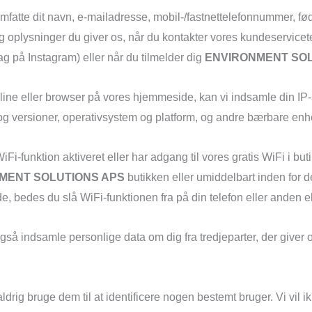
omfatte dit navn, e-mailadresse, mobil-/fastnettelefonnummer, fød
 og oplysninger du giver os, når du kontakter vores kundeservic
ag på Instagram) eller når du tilmelder dig
ENVIRONMENT SOL
ine eller browser på vores hjemmeside, kan vi indsamle din IP-
r og versioner, operativsystem og platform, og andre bærbare en
i-funktion aktiveret eller har adgang til vores gratis WiFi i b
MENT SOLUTIONS APS
butikken eller umiddelbart inden for d
 bedes du slå WiFi-funktionen fra på din telefon eller anden ele
, også indsamle personlige data om dig fra tredjeparter, der giver
drig bruge dem til at identificere nogen bestemt bruger. Vi vil ik