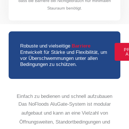
dass die Barriere bei Nichtgebrauch nur minimalen
Stauraum benötigt.
Robuste und vielseitige
Barriere
P
Entwickelt für Stärke und Flexibilität, um
A
vor Überschwemmungen unter allen
Bedingungen zu schützen.
Einfach zu bedienen und schnell aufzubauen
Das NoFloods AluGate-System ist modular
aufgebaut und kann an eine Vielzahl von
Öffnungsweiten, Standortbedingungen und