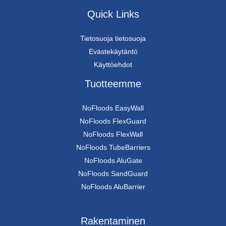
Quick Links
Tietosuoja tietosuoja
Evästekäytäntö
Käyttöehdot
Tuotteemme
NoFloods EasyWall
NoFloods FlexGuard
NoFloods FlexWall
NoFloods TubeBarriers
NoFloods AluGate
NoFloods SandGuard
NoFloods AluBarrier
Rakentaminen