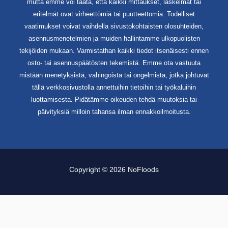
mutta emme voi taata, että kaikki mittaukset, laskelmat tai
eritelmät ovat virheettömiä tai puutteettomia. Todelliset
vaatimukset voivat vaihdella sivustokohtaisten olosuhteiden,
asennusmenetelmien ja muiden hallintamme ulkopuolisten
tekijöiden mukaan. Varmistathan kaikki tiedot itsenäisesti ennen
osto- tai asennuspäätösten tekemistä. Emme ota vastuuta
mistään menetyksistä, vahingoista tai ongelmista, jotka johtuvat
tällä verkkosivustolla annettuihin tietoihin tai työkaluihin
luottamisesta. Pidätämme oikeuden tehdä muutoksia tai
päivityksiä milloin tahansa ilman ennakkoilmoitusta.
Copyright © 2026 NoFloods