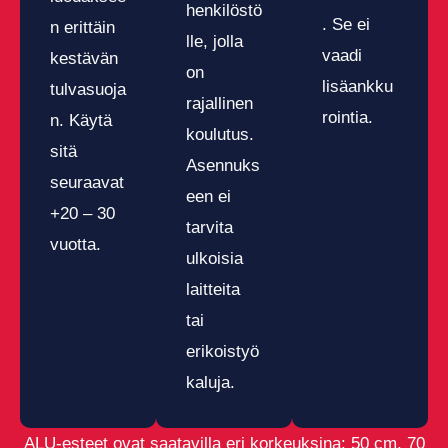
henkilöstö
. Se ei
n erittäin
lle, jolla
vaadi
kestävän
on
lisäankku
tulvasuoja
rajallinen
rointia.
n. Käytä
koulutus.
sitä
Asennuks
seuraavat
een ei
+20 – 30
tarvita
vuotta.
ulkoisia
laitteita
tai
erikoistyö
kaluja.
ALU-esteet ovat saatavilla eri korkeuksina: 50 cm, 70