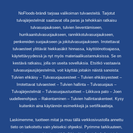
NoFloods-brändi tarjoaa valikoiman tulvaesteitä. Tarjotut
tulvajärjestelmät saattavat olla paras ja tehokkain ratkaisu
tulvasuojaukseen, tulvien lieventämiseen,
hurrikaanitulvasuojaukseen, rannikkotulvasuojaukseen,
penkereiden suojaukseen ja jokitulvasuojaukseen. Irrotettavat
tulvaesteet ylittävät hiekkasäkit hinnassa, käyttöönottoajassa,
käytettävyydessä ja nyt myös materiaalikustannuksissa. Se on
kestävä ratkaisu, jolla on useita sovelluksia. Etsitkö vastaavia
tulvasuojausjärjestelmiä, voit käyttää joitakin näistä sanoista:
Tulvien ehkäisy – Tulvasuojausesteet – Tulvien ehkäisyesteet –
Irrotettavat tulvaesteet – Tulvien hallinta – Tulvasuojaus –
Tulvajärjestelmät – Tulvasuojaustuotteet – Liikkuva pato – Joen
uudelleenohjaus – Rakentaminen – Tulvien hallintarakenteet. Kysy
kuitenkin aina käytännön esimerkkejä ja sertifikaatteja.
Laskimemme, tuotteen mitat ja muu tällä verkkosivustolla annettu
tieto on tarkoitettu vain yleiseksi ohjeeksi. Pyrimme tarkkuuteen,