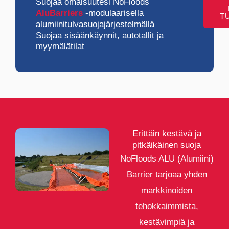
Suojaa omaisuutesi NoFloods
AluBarriers
-modulaarisella
T
alumiinitulvasuojajärjestelmällä
Suojaa sisäänkäynnit, autotallit ja
myymälätilat
Erittäin kestävä ja
pitkäikäinen suoja
NoFloods ALU (Alumiini)
Barrier tarjoaa yhden
markkinoiden
tehokkaimmista,
kestävimpiä ja