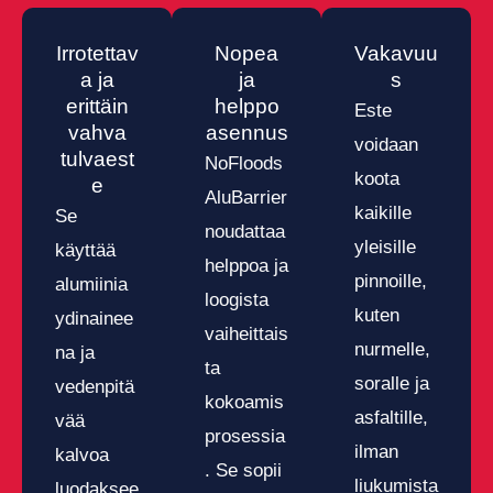
Irrotettav
Nopea
Vakavuu
a ja
ja
s
erittäin
helppo
Este
vahva
asennus
voidaan
tulvaest
NoFloods
koota
e
AluBarrier
kaikille
Se
noudattaa
yleisille
käyttää
helppoa ja
pinnoille,
alumiinia
loogista
kuten
ydinainee
vaiheittais
nurmelle,
na ja
ta
soralle ja
vedenpitä
kokoamis
asfaltille,
vää
prosessia
ilman
kalvoa
. Se sopii
liukumista
luodaksee