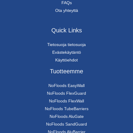
FAQs
Ota yhteyttä
Quick Links
Tietosuoja tietosuoja
Evästekäytäntö
Käyttöehdot
Tuotteemme
NoFloods EasyWall
NoFloods FlexGuard
NoFloods FlexWall
NoFloods TubeBarriers
NoFloods AluGate
NoFloods SandGuard
NoFloods AluBarrier