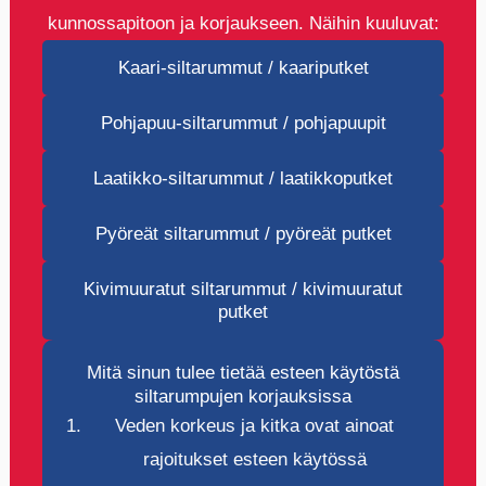
kunnossapitoon ja korjaukseen. Näihin kuuluvat:
Kaari-siltarummut / kaariputket
Pohjapuu-siltarummut / pohjapuupit
Laatikko-siltarummut / laatikkoputket
Pyöreät siltarummut / pyöreät putket
Kivimuuratut siltarummut / kivimuuratut
putket
Mitä sinun tulee tietää esteen käytöstä
siltarumpujen korjauksissa
Veden korkeus ja kitka ovat ainoat
rajoitukset esteen käytössä