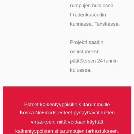
rumpujen huollossa
Frederikssundin
kunnassa, Tanskassa.
Projekti saatiin
onnistuneesti
päätökseen 24 tunnin
kuluessa.
Esteet kaikentyyppisille siltarummuille
Koska NoFloods-esteet pysäyttävät veden
virtauksen, niitä voidaan käyttää
kaikentyyppisten siltarumpujen tarkastukseen,