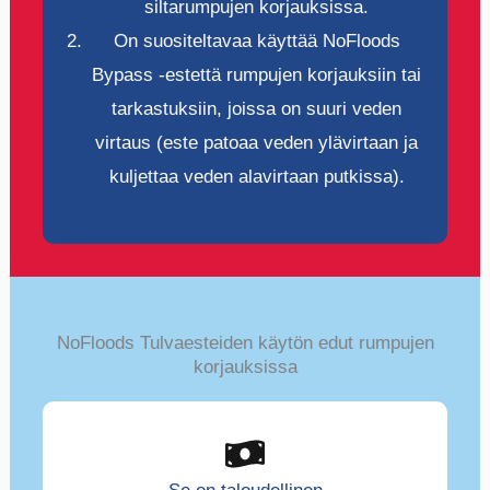
siltarumpujen korjauksissa.
On suositeltavaa käyttää NoFloods
Bypass -estettä rumpujen korjauksiin tai
tarkastuksiin, joissa on suuri veden
virtaus (este patoaa veden ylävirtaan ja
kuljettaa veden alavirtaan putkissa).
NoFloods Tulvaesteiden käytön edut rumpujen
korjauksissa