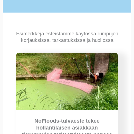
Esimerkkejä esteistämme käytössä rumpujen
korjauksissa, tarkastuksissa ja huollossa
NoFloods-tulvaeste tekee
hollantilaisen asiakkaan