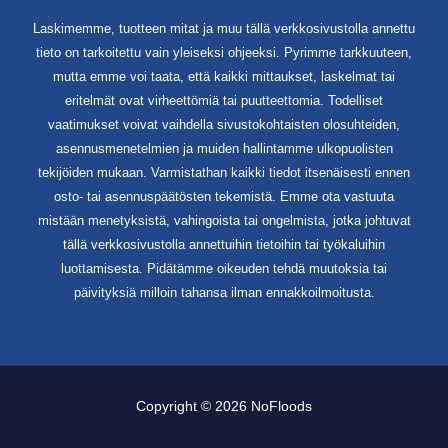
Laskimemme, tuotteen mitat ja muu tällä verkkosivustolla annettu
tieto on tarkoitettu vain yleiseksi ohjeeksi. Pyrimme tarkkuuteen,
mutta emme voi taata, että kaikki mittaukset, laskelmat tai
eritelmät ovat virheettömiä tai puutteettomia. Todelliset
vaatimukset voivat vaihdella sivustokohtaisten olosuhteiden,
asennusmenetelmien ja muiden hallintamme ulkopuolisten
tekijöiden mukaan. Varmistathan kaikki tiedot itsenäisesti ennen
osto- tai asennuspäätösten tekemistä. Emme ota vastuuta
mistään menetyksistä, vahingoista tai ongelmista, jotka johtuvat
tällä verkkosivustolla annettuihin tietoihin tai työkaluihin
luottamisesta. Pidätämme oikeuden tehdä muutoksia tai
päivityksiä milloin tahansa ilman ennakkoilmoitusta.
Copyright © 2026 NoFloods