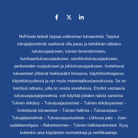
NoFloods-brändi tarjoaa valikoiman tulvaesteitä. Tarjotut
tulvajärjestelmät saattavat olla paras ja tehokkain ratkaisu
tulvasuojaukseen, tulvien lieventämiseen,
hurrikaanitulvasuojaukseen, rannikkotulvasuojaukseen,
penkereiden suojaukseen ja jokitulvasuojaukseen. Irrotettavat
tulvaesteet ylittävät hiekkasäkit hinnassa, käyttöönottoajassa,
käytettävyydessä ja nyt myös materiaalikustannuksissa. Se on
kestävä ratkaisu, jolla on useita sovelluksia. Etsitkö vastaavia
tulvasuojausjärjestelmiä, voit käyttää joitakin näistä sanoista:
Tulvien ehkäisy – Tulvasuojausesteet – Tulvien ehkäisyesteet –
Irrotettavat tulvaesteet – Tulvien hallinta – Tulvasuojaus –
Tulvajärjestelmät – Tulvasuojaustuotteet – Liikkuva pato – Joen
uudelleenohjaus – Rakentaminen – Tulvien hallintarakenteet. Kysy
kuitenkin aina käytännön esimerkkejä ja sertifikaatteja.