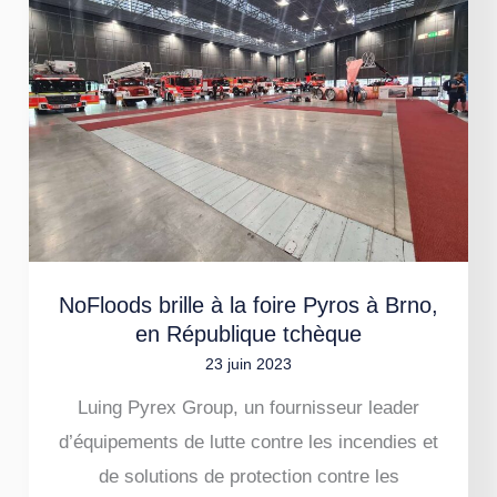
à
la
foire
Pyros
à
Brno,
en
République
tchèque
NoFloods brille à la foire Pyros à Brno,
en République tchèque
23 juin 2023
Luing Pyrex Group, un fournisseur leader
d’équipements de lutte contre les incendies et
de solutions de protection contre les