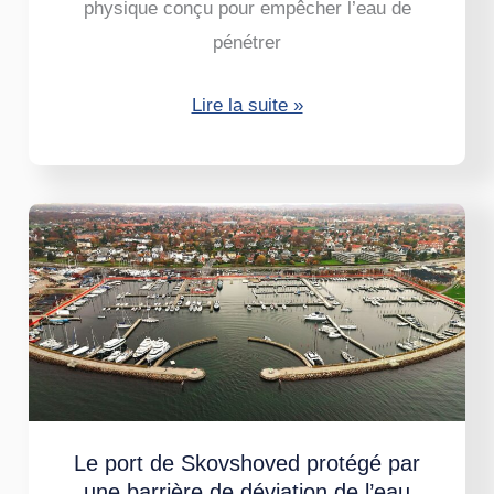
physique conçu pour empêcher l’eau de
pénétrer
Lire la suite »
Le
port
de
Skovshoved
protégé
par
une
barrière
Le port de Skovshoved protégé par
une barrière de déviation de l’eau
de