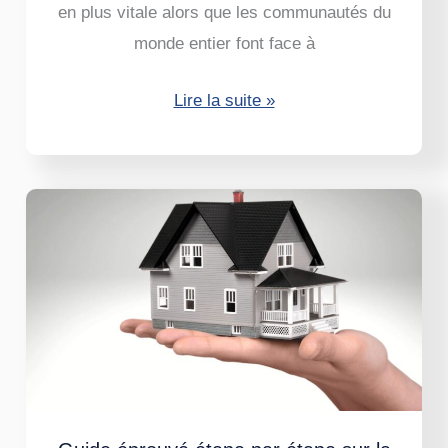
en plus vitale alors que les communautés du
au
monde entier font face à
climat
Lire la suite »
Guide
éprouvé
étape
par
étape
sur
la
façon