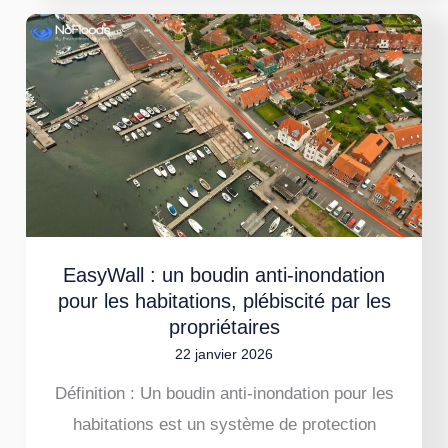
EasyWall
:
un
boudin
anti-
inondation
pour
les
EasyWall : un boudin anti-inondation
habitations,
pour les habitations, plébiscité par les
plébiscité
propriétaires
par
22 janvier 2026
les
Définition : Un boudin anti-inondation pour les
propriétaires
habitations est un système de protection