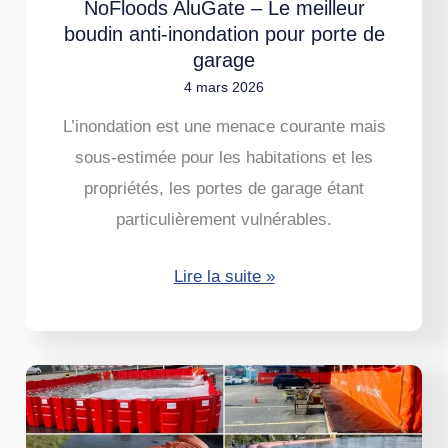
inondation
NoFloods AluGate – Le meilleur
boudin anti-inondation pour porte de
pour
garage
porte
4 mars 2026
de
L’inondation est une menace courante mais
garage
sous-estimée pour les habitations et les
propriétés, les portes de garage étant
particulièrement vulnérables.
Lire la suite »
6
solutions
contre