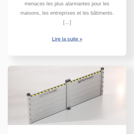
menaces les plus alarmantes pour les
maisons, les entreprises et les bâtiments.
[…]
Lire la suite »
NoFloods
AluGate
–
Le
meilleur
boudin
anti-