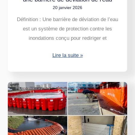
20 janvier 2026
déviation
de
Définition : Une barrière de déviation de l’eau
l’eau
est un système de protection contre les
inondations conçu pour rediriger et
Lire la suite »
4
des
meilleures
barrières
anti-
inondation