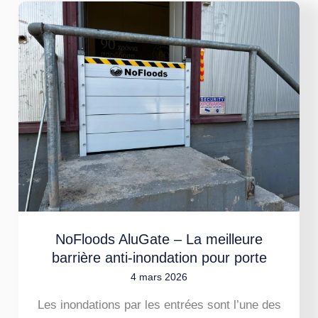
NoFloods
AluGate
–
La
meilleure
barrière
anti-
inondation
pour
porte
NoFloods AluGate – La meilleure
barrière anti-inondation pour porte
4 mars 2026
Les inondations par les entrées sont l’une des