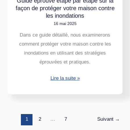
Guide éprouvé étape par étape sur la
de
façon de protéger votre maison contre
protéger
les inondations
votre
16 mai 2025
maison
Dans ce guide détaillé, nous examinerons
contre
comment protéger votre maison contre les
les
inondations en utilisant des stratégies
inondations
éprouvées et pratiques.
Lire la suite »
1
2
…
7
Suivant
→