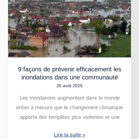
façons
de
prévenir
efficacement
les
inondations
dans
9 façons de prévenir efficacement les
une
inondations dans une communauté
communauté
26 août 2025
Les inondations augmentent dans le monde
entier à mesure que le changement climatique
apporte des tempêtes plus violentes et une
Lire la suite »