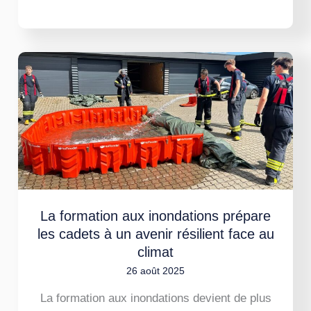
La
formation
aux
inondations
prépare
les
cadets
à
La formation aux inondations prépare
les cadets à un avenir résilient face au
un
climat
avenir
26 août 2025
résilient
La formation aux inondations devient de plus
face