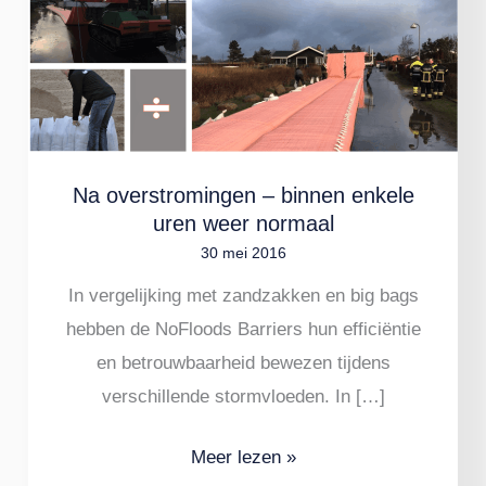
–
binnen
enkele
uren
weer
normaal
Na overstromingen – binnen enkele
uren weer normaal
30 mei 2016
In vergelijking met zandzakken en big bags
hebben de NoFloods Barriers hun efficiëntie
en betrouwbaarheid bewezen tijdens
verschillende stormvloeden. In […]
Meer lezen »