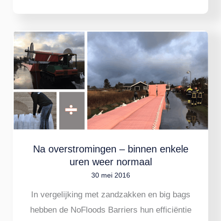
Na
overstromingen
–
binnen
enkele
uren
weer
normaal
Na overstromingen – binnen enkele
uren weer normaal
30 mei 2016
In vergelijking met zandzakken en big bags
hebben de NoFloods Barriers hun efficiëntie