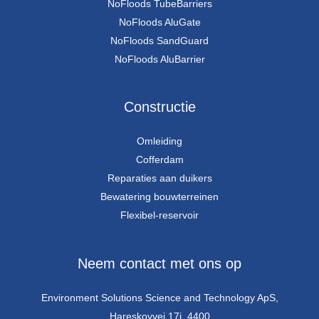
NoFloods TubeBarriers
NoFloods AluGate
NoFloods SandGuard
NoFloods AluBarrier
Constructie
Omleiding
Cofferdam
Reparaties aan duikers
Bewatering bouwterreinen
Flexibel-reservoir
Neem contact met ons op
Environment Solutions Science and Technology ApS,
Hareskovvej 17i, 4400