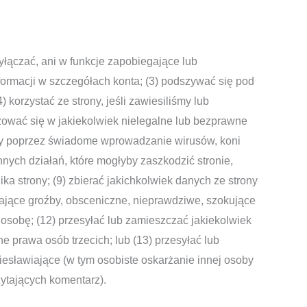
yłączać, ani w funkcje zapobiegające lub
formacji w szczegółach konta; (3) podszywać się pod
 korzystać ze strony, jeśli zawiesiliśmy lub
ażować się w jakiekolwiek nielegalne lub bezprawne
ony poprzez świadome wprowadzanie wirusów, koni
nych działań, które mogłyby zaszkodzić stronie,
a strony; (9) zbierać jakichkolwiek danych ze strony
rające groźby, obsceniczne, nieprawdziwe, szokujące
 osobę; (12) przesyłać lub zamieszczać jakiekolwiek
e prawa osób trzecich; lub (13) przesyłać lub
iesławiające (w tym osobiste oskarżanie innej osoby
ytających komentarz).