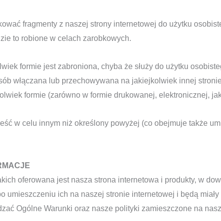
ukować fragmenty z naszej strony internetowej do użytku osob
zie to robione w celach zarobkowych.
lwiek formie jest zabroniona, chyba że służy do użytku osobist
sób włączana lub przechowywana na jakiejkolwiek innej stroni
olwiek formie (zarówno w formie drukowanej, elektronicznej, jak 
reść w celu innym niż określony powyżej (co obejmuje także um
ORMACJE
ich oferowana jest nasza strona internetowa i produkty, w d
umieszczeniu ich na naszej stronie internetowej i będą miał
wdzać Ogólne Warunki oraz nasze polityki zamieszczone na nasz