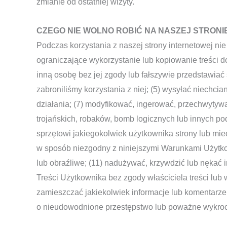
zmianie od ostatniej wizyty.
CZEGO NIE WOLNO ROBIĆ NA NASZEJ STRONI
Podczas korzystania z naszej strony internetowej nie
ograniczające wykorzystanie lub kopiowanie treści 
inną osobę bez jej zgody lub fałszywie przedstawiać s
zabroniliśmy korzystania z niej; (5) wysyłać niechc
działania; (7) modyfikować, ingerować, przechwytyw
trojańskich, robaków, bomb logicznych lub innych po
sprzętowi jakiegokolwiek użytkownika strony lub mie
w sposób niezgodny z niniejszymi Warunkami Użytkow
lub obraźliwe; (11) nadużywać, krzywdzić lub nękać 
Treści Użytkownika bez zgody właściciela treści lub 
zamieszczać jakiekolwiek informacje lub komentarze 
o nieudowodnione przestępstwo lub poważne wykrocze