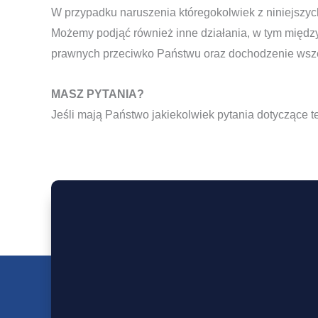
W przypadku naruszenia któregokolwiek z niniejszyc
Możemy podjąć również inne działania, w tym między
prawnych przeciwko Państwu oraz dochodzenie wszel
MASZ PYTANIA?
Jeśli mają Państwo jakiekolwiek pytania dotyczące tej