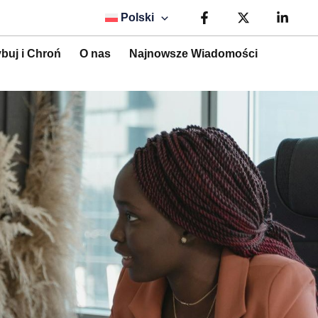
Polski
buj i Chroń
O nas
Najnowsze Wiadomości