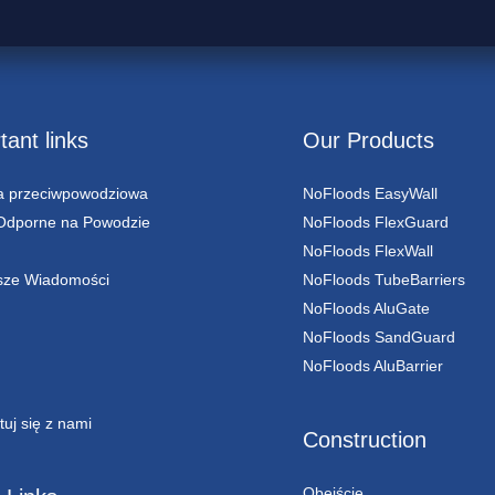
tant links
Our Products
a przeciwpowodziowa
NoFloods EasyWall
Odporne na Powodzie
NoFloods FlexGuard
NoFloods FlexWall
sze Wiadomości
NoFloods TubeBarriers
NoFloods AluGate
NoFloods SandGuard
NoFloods AluBarrier
tuj się z nami
Construction
Obejście