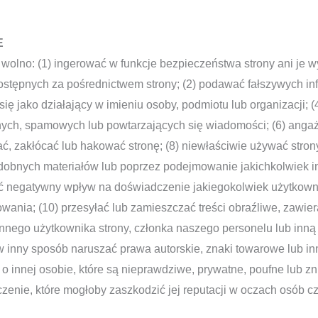
E
 wolno: (1) ingerować w funkcje bezpieczeństwa strony ani je w
dostępnych za pośrednictwem strony; (2) podawać fałszywych in
ię jako działający w imieniu osoby, podmiotu lub organizacji; (4)
ianych, spamowych lub powtarzających się wiadomości; (6) ang
ać, zakłócać lub hakować stronę; (8) niewłaściwie używać str
dobnych materiałów lub poprzez podejmowanie jakichkolwiek in
ć negatywny wpływ na doświadczenie jakiegokolwiek użytkownik
ania; (10) przesyłać lub zamieszczać treści obraźliwe, zawie
innego użytkownika strony, członka naszego personelu lub inną
w inny sposób naruszać prawa autorskie, znaki towarowe lub inn
o innej osobie, które są nieprawdziwe, prywatne, poufne lub zn
nie, które mogłoby zaszkodzić jej reputacji w oczach osób cz