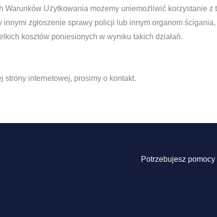
h Warunków Użytkowania możemy uniemożliwić korzystanie z tej
 innymi zgłoszenie sprawy policji lub innym organom ścigania,
kich kosztów poniesionych w wyniku takich działań.
 strony internetowej, prosimy o kontakt.
Potrzebujesz pomocy 