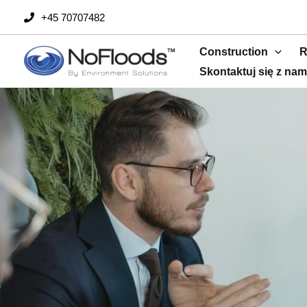
Przejdź
+45 70707482
do
treści
Construction
R
Skontaktuj się z nam