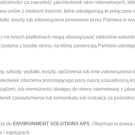
zialności za zawartość jakichkolwiek stron internetowych, któr
a umów z osobami trzecimi, które udostępniają te połączone st
ydatki, koszty lub zobowiązania poniesione przez Państwa w wyn
ści na innych platformach mogą obowiązywać oddzielne warunki
stania z każdej strony, na której zamierzają Państwo udostęp
y, szkody, wydatki, koszty, opóźnienia lub inne zobowiązania (w
okolwiek zdarzenia pozostającego poza naszą uzasadnioną kontr
dzeń, lub niemożności dostępu do strony internetowej z jakieg
lwiek zawiadomienia lub komunikatu lub instrukcji za pośredni
eży do
ENVIRONMENT SOLUTIONS APS
. Obejmuje to prawa 
 i logotypach.