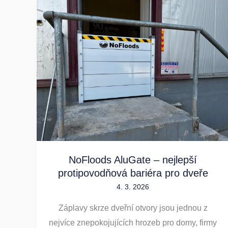
NoFloods
AluGate
–
nejlepší
protipovodňová
bariéra
pro
dveře
NoFloods AluGate – nejlepší
protipovodňová bariéra pro dveře
4. 3. 2026
Záplavy skrze dveřní otvory jsou jednou z
nejvíce znepokojujících hrozeb pro domy, firmy