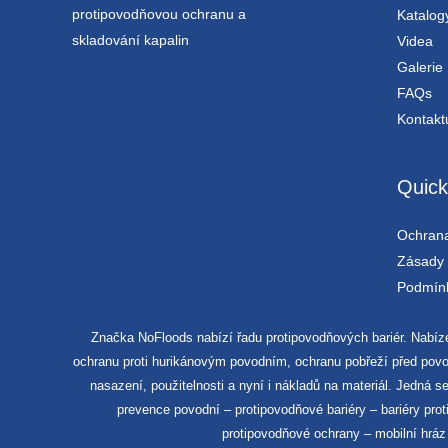
protipovodňovou ochranu a
Katalog
skladování kapalin
Videa
Galerie
FAQs
Kontakt
Quick
Ochran
Zásady 
Podmínk
Značka NoFloods nabízí řadu protipovodňových bariér. Nabí
ochranu proti hurikánovým povodním, ochranu pobřeží před povo
nasazení, použitelnosti a nyní i nákladů na materiál. Jedná 
prevence povodní – protipovodňové bariéry – bariéry pr
protipovodňové ochrany – mobilní hráz 