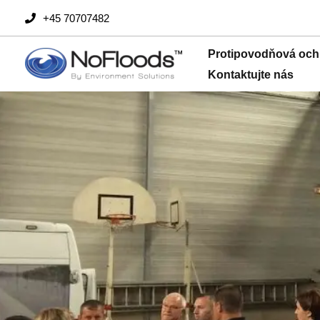
Přejít
+45 70707482
na
obsah
Protipovodňová och
Kontaktujte nás