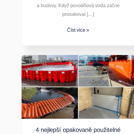
a budovy. Když povodňová voda začne
prosakovat […]
Číst více »
4
nejlepší
opakovaně
použitelné
protipovodňové
zábrany
pro
domy
4 nejlepší opakovaně použitelné