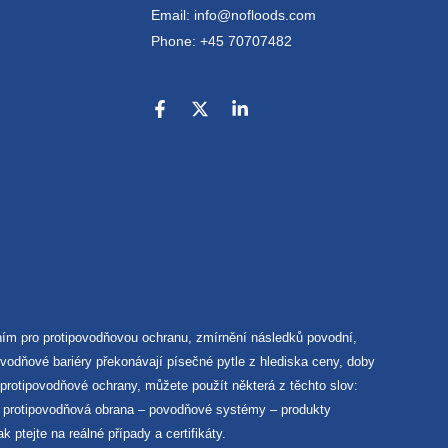
Email: info@nofloods.com
Phone: +45 70707482
ím pro protipovodňovou ochranu, zmírnění následků povodní,
odňové bariéry překonávají písečné pytle z hlediska ceny, doby
 protipovodňové ochrany, můžete použít některá z těchto slov:
 – protipovodňová obrana – povodňové systémy – produkty
ptejte na reálné případy a certifikáty.