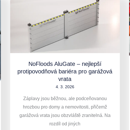
NoFloods
AluGate
–
nejlepší
protipovodňová
bariéra
pro
garážová
NoFloods AluGate – nejlepší
vrata
protipovodňová bariéra pro garážová
vrata
4. 3. 2026
Záplavy jsou běžnou, ale podceňovanou
hrozbou pro domy a nemovitosti, přičemž
garážová vrata jsou obzvláště zranitelná. Na
rozdíl od jiných