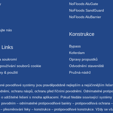
y
NoFloods AluGate
NoFloods SandGuard
NoFloods AluBarrier
ujte nás
Konstrukce
Bypass
 Links
Koferdam
a soukromí
Opravy propustků
používání souborů cookie
Odvodnění staveniště
y & použití
Pružná-nádrž
zené povodňové systémy jsou pravděpodobně nejlepším a nejúčinnějším řešen
dněmi, ochranu náspů, ochranu před říčními povodněmi. Odnímatelné protipov
se o udržitelné řešení s mnoha aplikacemi. Pokud hledáte související systémy
oti povodním – odnímatelné protipovodňové bariéry – protipovodňová ochrana
– přesměrování řeky – konstrukce – protipovodňové konstrukce. Vždy se však 