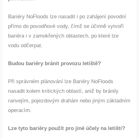
Bariéry NoFloods lze nasadit i po zahájení povodní
přímo do povodňové vody, čímž se účinně vytvoří
bariéra i v zamokřených oblastech, po které lze
vodu odčerpat.
Budou bariéry bránit provozu letiště?
Při správném plánování lze Bariéry NoFloods
nasadit kolem kritických oblastí, aniž by bránily
ranvejím, pojezdovým drahám nebo jiným základním
operacím.
Lze tyto bariéry použít pro jiné účely na letišti?