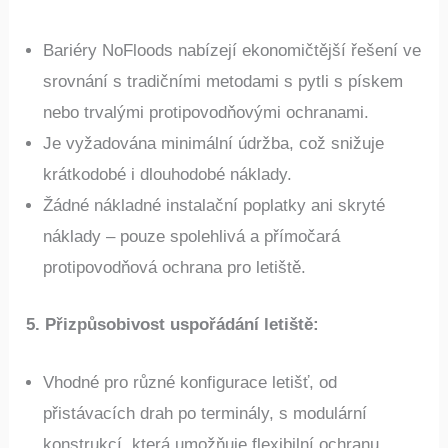
Bariéry NoFloods nabízejí ekonomičtější řešení ve
srovnání s tradičními metodami s pytli s pískem
nebo trvalými protipovodňovými ochranami.
Je vyžadována minimální údržba, což snižuje
krátkodobé i dlouhodobé náklady.
Žádné nákladné instalační poplatky ani skryté
náklady – pouze spolehlivá a přímočará
protipovodňová ochrana pro letiště.
5. Přizpůsobivost uspořádání letiště
:
Vhodné pro různé konfigurace letišť, od
přistávacích drah po terminály, s modulární
konstrukcí, která umožňuje flexibilní ochranu.