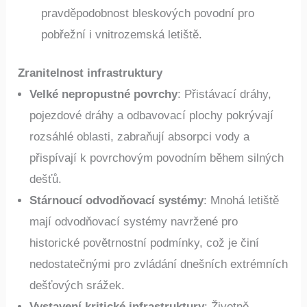
pravděpodobnost bleskových povodní pro
pobřežní i vnitrozemská letiště.
Zranitelnost infrastruktury
Velké nepropustné povrchy
: Přistávací dráhy,
pojezdové dráhy a odbavovací plochy pokrývají
rozsáhlé oblasti, zabraňují absorpci vody a
přispívají k povrchovým povodním během silných
dešťů.
Stárnoucí odvodňovací systémy
: Mnohá letiště
mají odvodňovací systémy navržené pro
historické povětrnostní podmínky, což je činí
nedostatečnými pro zvládání dnešních extrémních
dešťových srážek.
Vystavení kritické infrastruktury
: Životně