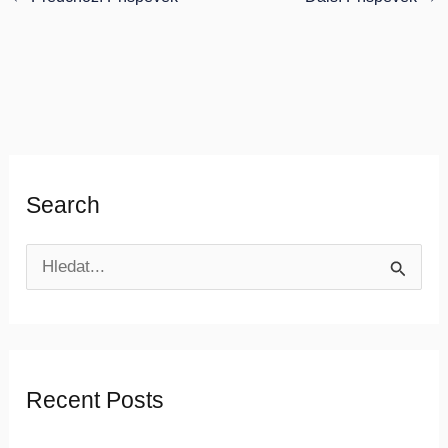
Search
V
y
h
l
Recent Posts
e
d