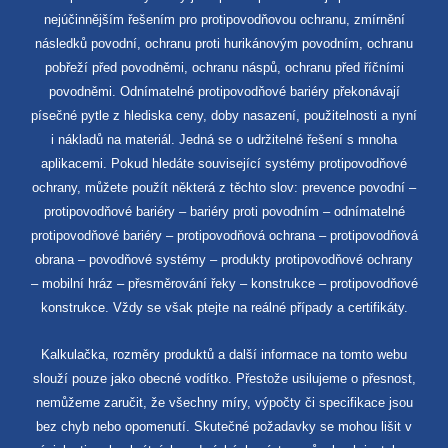
nejúčinnějším řešením pro protipovodňovou ochranu, zmírnění
následků povodní, ochranu proti hurikánovým povodním, ochranu
pobřeží před povodněmi, ochranu náspů, ochranu před říčními
povodněmi. Odnímatelné protipovodňové bariéry překonávají
písečné pytle z hlediska ceny, doby nasazení, použitelnosti a nyní
i nákladů na materiál. Jedná se o udržitelné řešení s mnoha
aplikacemi. Pokud hledáte související systémy protipovodňové
ochrany, můžete použít některá z těchto slov: prevence povodní –
protipovodňové bariéry – bariéry proti povodním – odnímatelné
protipovodňové bariéry – protipovodňová ochrana – protipovodňová
obrana – povodňové systémy – produkty protipovodňové ochrany
– mobilní hráz – přesměrování řeky – konstrukce – protipovodňové
konstrukce. Vždy se však ptejte na reálné případy a certifikáty.
Kalkulačka, rozměry produktů a další informace na tomto webu
slouží pouze jako obecné vodítko. Přestože usilujeme o přesnost,
nemůžeme zaručit, že všechny míry, výpočty či specifikace jsou
bez chyb nebo opomenutí. Skutečné požadavky se mohou lišit v