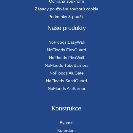
Ochrana soukromí
Zásady používání souborů cookie
Podmínky & použití
Naše produkty
NoFloods EasyWall
NoFloods FlexGuard
NoFloods FlexWall
NoFloods TubeBarriers
NoFloods AluGate
NoFloods SandGuard
NoFloods AluBarrier
Konstrukce
Bypass
Koferdam