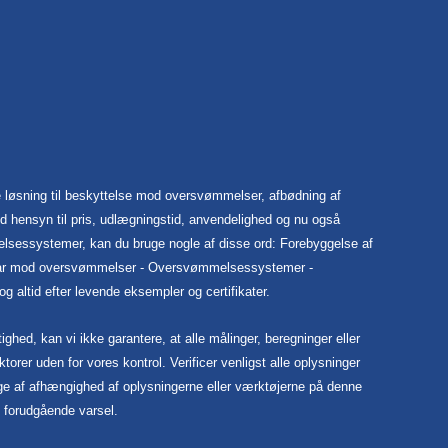
 løsning til beskyttelse mod oversvømmelser, afbødning af
 hensyn til pris, udlægningstid, anvendelighed og nu også
elsessystemer, kan du bruge nogle af disse ord: Forebyggelse af
rsvar mod oversvømmelser - Oversvømmelsessystemer -
altid efter levende eksempler og certifikater.
hed, kan vi ikke garantere, at alle målinger, beregninger eller
ktorer uden for vores kontrol. Verificer venligst alle oplysninger
følge af afhængighed af oplysningerne eller værktøjerne på denne
n forudgående varsel.