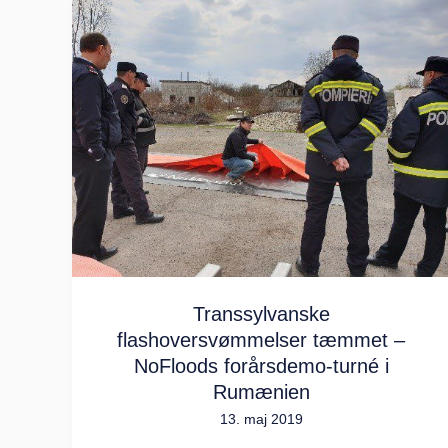
Transsylvanske
flashoversvømmelser
tæmmet
–
NoFloods
forårsdemo-
turné
i
Rumænien
Transsylvanske
flashoversvømmelser tæmmet –
NoFloods forårsdemo-turné i
Rumænien
13. maj 2019