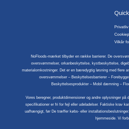
Quick
Privatliv
Cookiepo
Vilkår f
NoFloods-mærket tilbyder en række barrierer. De oversvøm
oversvømmelser, orkanbeskyttelse, kystbeskyttelse, digeb
materialomkostninger. Det er en bæredygtig løsning med flere a
oversvømmelser – Beskyttelsesbarrierer – Forebygge
Beskyttelsesprodukter – Mobil dæmning – Flodo
Vores beregner, produktdimensioner og andre oplysninger på den
specifikationer er fri for fejl eller udeladelser. Faktiske krav 
uafhængigt, før De træffer købs- eller installationsbeslutninge
hjemmeside. Vi forbe