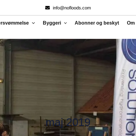
Søg
info@nofloods.com
efter:
ersvømmelse
Byggeri
Abonner og beskyt
Om 
maj 2019