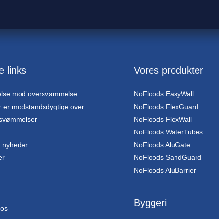
e links
Vores produkter
else mod oversvømmelse
NoFloods EasyWall
r er modstandsdygtige over
NoFloods FlexGuard
rsvømmelser
NoFloods FlexWall
NoFloods WaterTubes
 nyheder
NoFloods AluGate
er
NoFloods SandGuard
NoFloods AluBarrier
Byggeri
 os