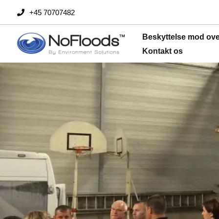
Spring
+45 70707482
til
indhold
Beskyttelse mod ov
Kontakt os