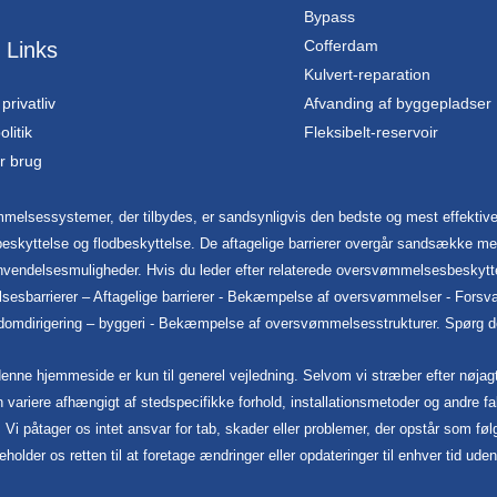
Bypass
Cofferdam
 Links
Kulvert-reparation
 privatliv
Afvanding af byggepladser
litik
Fleksibelt-reservoir
or brug
melsessystemer, der tilbydes, er sandsynligvis den bedste og mest effektive
eskyttelse og flodbeskyttelse. De aftagelige barrierer overgår sandsække med
nvendelsesmuligheder. Hvis du leder efter relaterede oversvømmelsesbeskytt
lsesbarrierer – Aftagelige barrierer - Bekæmpelse af oversvømmelser - Fo
mdirigering – byggeri - Bekæmpelse af oversvømmelsesstrukturer. Spørg dog 
ne hjemmeside er kun til generel vejledning. Selvom vi stræber efter nøjagtig
kan variere afhængigt af stedspecifikke forhold, installationsmetoder og andre fa
r. Vi påtager os intet ansvar for tab, skader eller problemer, der opstår som 
holder os retten til at foretage ændringer eller opdateringer til enhver tid ude