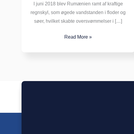
I juni 2018 blev Rumænien ramt af kraftige
regnskyl, som øgede vandstanden i floder og
søer, hvilket skabte oversvømmelser i […]
Read More »