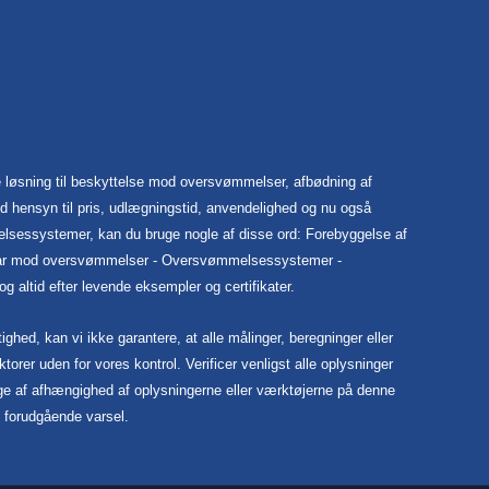
 løsning til beskyttelse mod oversvømmelser, afbødning af
 hensyn til pris, udlægningstid, anvendelighed og nu også
elsessystemer, kan du bruge nogle af disse ord: Forebyggelse af
rsvar mod oversvømmelser - Oversvømmelsessystemer -
altid efter levende eksempler og certifikater.
hed, kan vi ikke garantere, at alle målinger, beregninger eller
ktorer uden for vores kontrol. Verificer venligst alle oplysninger
følge af afhængighed af oplysningerne eller værktøjerne på denne
n forudgående varsel.