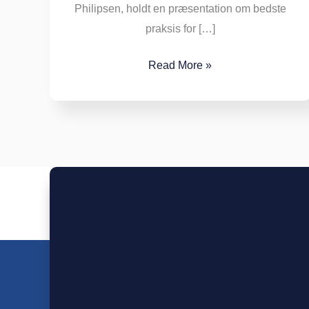
Philipsen, holdt en præsentation om bedste
praksis for […]
Read More »