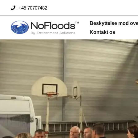
Spring
+45 70707482
til
indhold
Beskyttelse mod ov
Kontakt os