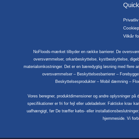
Quick
Privatliv
Cookiepo
Vilkår f
NoFloods-mærket tilbyder en række barrierer. De oversvøm
oversvømmelser, orkanbeskyttelse, kystbeskyttelse, digeb
materialomkostninger. Det er en bæredygtig løsning med flere a
oversvømmelser – Beskyttelsesbarrierer – Forebygge
Beskyttelsesprodukter – Mobil dæmning – Flodo
Vores beregner, produktdimensioner og andre oplysninger på den
specifikationer er fri for fejl eller udeladelser. Faktiske krav 
uafhængigt, før De træffer købs- eller installationsbeslutninge
hjemmeside. Vi forbe