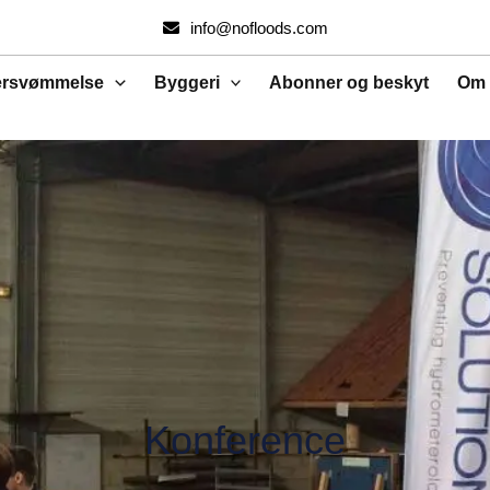
Søg
info@nofloods.com
efter:
ersvømmelse
Byggeri
Abonner og beskyt
Om 
Konference