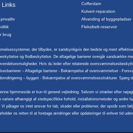
Cofferdam
 Links
Kulvert-reparation
 privatliv
Afvanding af byggepladser
litik
Fleksibelt-reservoir
or brug
melsessystemer, der tilbydes, er sandsynligvis den bedste og mest effektive
eskyttelse og flodbeskyttelse. De aftagelige barrierer overgår sandsække med
nvendelsesmuligheder. Hvis du leder efter relaterede oversvømmelsesbeskytt
lsesbarrierer – Aftagelige barrierer - Bekæmpelse af oversvømmelser - Fo
mdirigering – byggeri - Bekæmpelse af oversvømmelsesstrukturer. Spørg dog 
ne hjemmeside er kun til generel vejledning. Selvom vi stræber efter nøjagtig
kan variere afhængigt af stedspecifikke forhold, installationsmetoder og andre fa
r. Vi påtager os intet ansvar for tab, skader eller problemer, der opstår som 
holder os retten til at foretage ændringer eller opdateringer til enhver tid ude