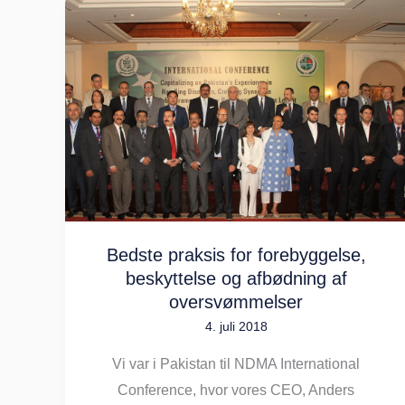
Bedste
praksis
for
forebyggelse,
beskyttelse
og
afbødning
af
oversvømmelser
Bedste praksis for forebyggelse,
beskyttelse og afbødning af
oversvømmelser
4. juli 2018
Vi var i Pakistan til NDMA International
Conference, hvor vores CEO, Anders