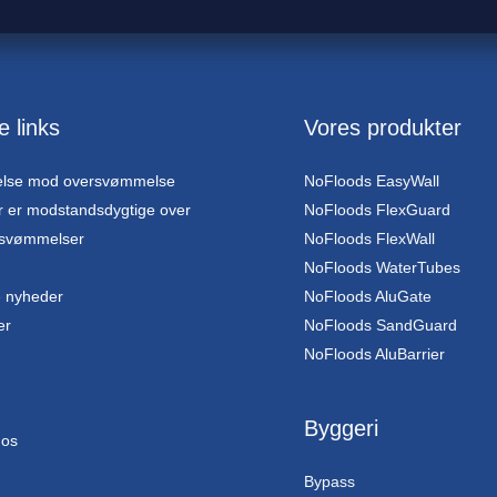
e links
Vores produkter
else mod oversvømmelse
NoFloods EasyWall
r er modstandsdygtige over
NoFloods FlexGuard
rsvømmelser
NoFloods FlexWall
NoFloods WaterTubes
 nyheder
NoFloods AluGate
er
NoFloods SandGuard
NoFloods AluBarrier
Byggeri
 os
Bypass