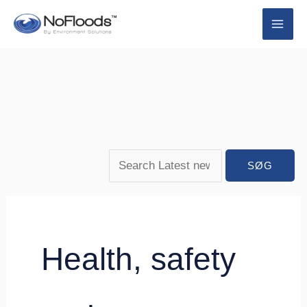
Spring
Søg
Søg
til
efter:
efter:
indhold
Health, safety