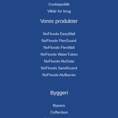
Cookiepolitik
Vilkår for brug
Vores produkter
NoFloods EasyWall
NoFloods FlexGuard
NoFloods FlexWall
NoFloods WaterTubes
NoFloods AluGate
NoFloods SandGuard
NoFloods AluBarrier
Byggeri
Bypass
Cofferdam