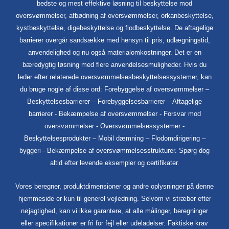
bedste og mest effektive løsning til beskyttelse mod
oversvømmelser, afbødning af oversvømmelser, orkanbeskyttelse,
kystbeskyttelse, digebeskyttelse og flodbeskyttelse. De aftagelige
barrierer overgår sandsække med hensyn til pris, udlægningstid,
anvendelighed og nu også materialomkostninger. Det er en
bæredygtig løsning med flere anvendelsesmuligheder. Hvis du
leder efter relaterede oversvømmelsesbeskyttelsessystemer, kan
du bruge nogle af disse ord: Forebyggelse af oversvømmelser –
Beskyttelsesbarrierer – Forebyggelsesbarrierer – Aftagelige
barrierer - Bekæmpelse af oversvømmelser - Forsvar mod
oversvømmelser - Oversvømmelsessystemer -
Beskyttelsesprodukter – Mobil dæmning – Flodomdirigering –
byggeri - Bekæmpelse af oversvømmelsesstrukturer. Spørg dog
altid efter levende eksempler og certifikater.
Vores beregner, produktdimensioner og andre oplysninger på denne
hjemmeside er kun til generel vejledning. Selvom vi stræber efter
nøjagtighed, kan vi ikke garantere, at alle målinger, beregninger
eller specifikationer er fri for fejl eller udeladelser. Faktiske krav