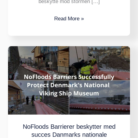
beskytte mod stormen […]
Read More »
NoFloods
Barrierer
beskytter
med
succes
Danmarks
nationale
vikingeskibsmuseum
NoFloods Barrierer beskytter med
succes Danmarks nationale