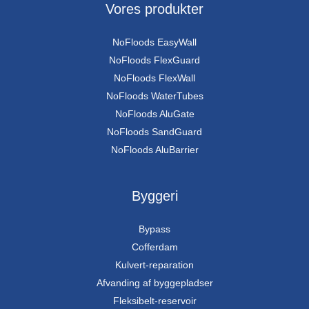
Vores produkter
NoFloods EasyWall
NoFloods FlexGuard
NoFloods FlexWall
NoFloods WaterTubes
NoFloods AluGate
NoFloods SandGuard
NoFloods AluBarrier
Byggeri
Bypass
Cofferdam
Kulvert-reparation
Afvanding af byggepladser
Fleksibelt-reservoir