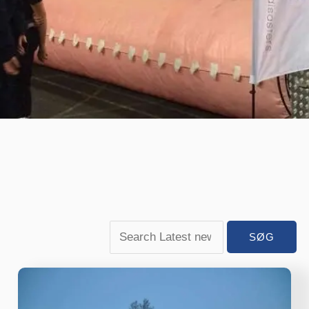
NoFloods
oppustelige