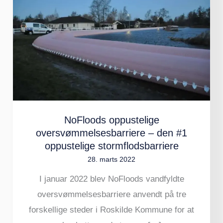
oversvømmelsesbarriere
–
den
#1
oppustelige
stormflodsbarriere
NoFloods oppustelige
oversvømmelsesbarriere – den #1
oppustelige stormflodsbarriere
28. marts 2022
I januar 2022 blev NoFloods vandfyldte
oversvømmelsesbarriere anvendt på tre
forskellige steder i Roskilde Kommune for at