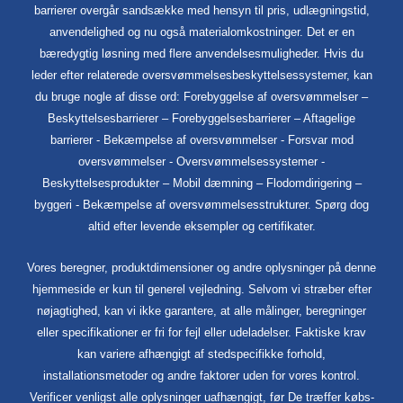
barrierer overgår sandsække med hensyn til pris, udlægningstid,
anvendelighed og nu også materialomkostninger. Det er en
bæredygtig løsning med flere anvendelsesmuligheder. Hvis du
leder efter relaterede oversvømmelsesbeskyttelsessystemer, kan
du bruge nogle af disse ord: Forebyggelse af oversvømmelser –
Beskyttelsesbarrierer – Forebyggelsesbarrierer – Aftagelige
barrierer - Bekæmpelse af oversvømmelser - Forsvar mod
oversvømmelser - Oversvømmelsessystemer -
Beskyttelsesprodukter – Mobil dæmning – Flodomdirigering –
byggeri - Bekæmpelse af oversvømmelsesstrukturer. Spørg dog
altid efter levende eksempler og certifikater.
Vores beregner, produktdimensioner og andre oplysninger på denne
hjemmeside er kun til generel vejledning. Selvom vi stræber efter
nøjagtighed, kan vi ikke garantere, at alle målinger, beregninger
eller specifikationer er fri for fejl eller udeladelser. Faktiske krav
kan variere afhængigt af stedspecifikke forhold,
installationsmetoder og andre faktorer uden for vores kontrol.
Verificer venligst alle oplysninger uafhængigt, før De træffer købs-