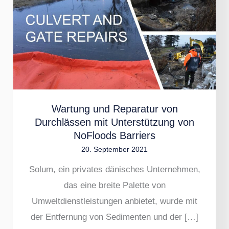
Reparatur
von
Durchlässen
mit
Unterstützung
von
NoFloods
Wartung und Reparatur von
Barriers
Durchlässen mit Unterstützung von
NoFloods Barriers
20. September 2021
Solum, ein privates dänisches Unternehmen,
das eine breite Palette von
Umweltdienstleistungen anbietet, wurde mit
der Entfernung von Sedimenten und der […]