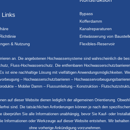
Bypass
 Links
Kofferdamm
phäre
Kanalreparaturen
ichtlinie
Entwässerung von Baustell
ungen & Nutzung
Flexibles-Reservoir
rieren an. Die angebotenen Hochwassersysteme sind wahrscheinlich die best
utz, Fluss-Hochwasserschutz. Die entfernbaren Hochwasserschutzbarrieren ü
n. Es ist eine nachhaltige Lösung mit vielfältigen Anwendungsmöglichkeite
vorbeugung – Hochwasserschutzbarrieren – Hochwasservorbeugungsbarrieren 
kte – Mobiler Damm – Flussumleitung – Konstruktion - Flutschutzstrukture
n auf dieser Website dienen lediglich der allgemeinen Orientierung. Obwohl
erfrei sind. Die tatsächlichen Anforderungen können je nach den spezifische
itte überprüfen Sie alle Informationen unabhängig, bevor Sie Kauf- oder Instal
ie Informationen oder Werkzeuge auf dieser Website entstehen. Wir behalten 
ohne vorherige Ankündigung vorzunehmen.