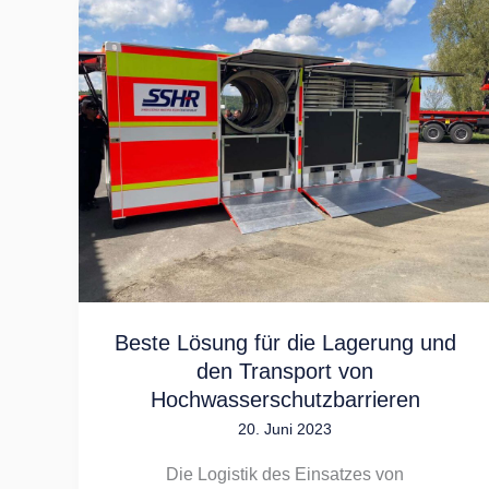
Beste
Lösung
für
die
Lagerung
und
den
Transport
von
Hochwasserschutzbarrieren
Beste Lösung für die Lagerung und
den Transport von
Hochwasserschutzbarrieren
20. Juni 2023
Die Logistik des Einsatzes von