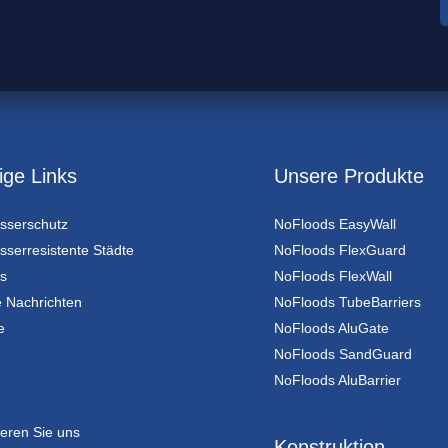
ige Links
Unsere Produkte
sserschutz
NoFloods EasyWall
serresistente Städte
NoFloods FlexGuard
s
NoFloods FlexWall
 Nachrichten
NoFloods TubeBarriers
e
NoFloods AluGate
NoFloods SandGuard
NoFloods AluBarrier
ieren Sie uns
Konstruktion