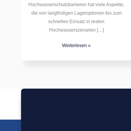
Hochwasserschutzbarrieren hat viele Aspekte,
die von langfristigen Lageroptionen bis zum
schnellen Einsatz in realen
Hochwasserszenarien […]
Weiterlesen »