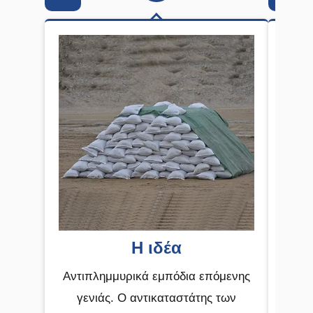
Η ιδέα
Α
Αντιπλημμυρικά εμπόδια επόμενης
Ανά
γενιάς. Ο αντικαταστάτης των