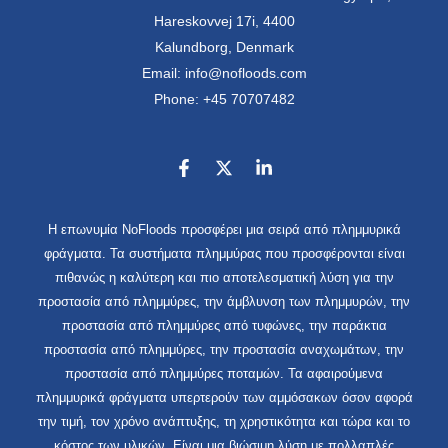
Hareskovvej 17i, 4400
Kalundborg, Denmark
Email: info@nofloods.com
Phone: +45 70707482
Η επωνυμία NoFloods προσφέρει μια σειρά από πλημμυρικά
φράγματα. Τα συστήματα πλημμύρας που προσφέρονται είναι
πιθανώς η καλύτερη και πιο αποτελεσματική λύση για την
προστασία από πλημμύρες, την άμβλυνση των πλημμυρών, την
προστασία από πλημμύρες από τυφώνες, την παράκτια
προστασία από πλημμύρες, την προστασία αναχωμάτων, την
προστασία από πλημμύρες ποταμών. Τα αφαιρούμενα
πλημμυρικά φράγματα υπερτερούν των αμμόσακων όσον αφορά
την τιμή, τον χρόνο ανάπτυξης, τη χρηστικότητα και τώρα και το
κόστος των υλικών. Είναι μια βιώσιμη λύση με πολλαπλές