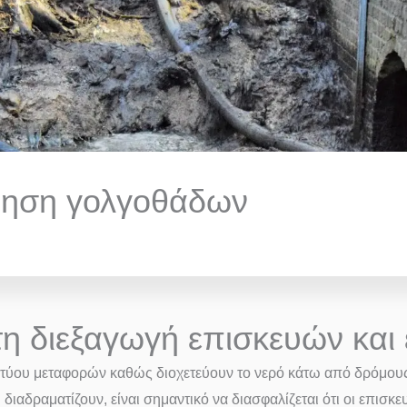
ρηση γολγοθάδων
τη διεξαγωγή επισκευών κα
ικτύου μεταφορών καθώς διοχετεύουν το νερό κάτω από δρόμους
αδραματίζουν, είναι σημαντικό να διασφαλίζεται ότι οι επισκε