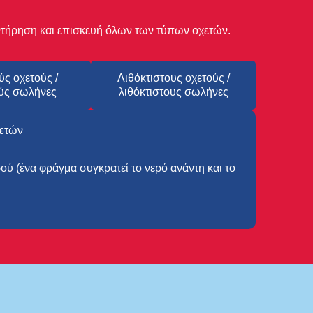
ντήρηση και επισκευή όλων των τύπων οχετών.
ύς οχετούς /
Λιθόκτιστους οχετούς /
ύς σωλήνες
λιθόκτιστους σωλήνες
χετών
ού (ένα φράγμα συγκρατεί το νερό ανάντη και το