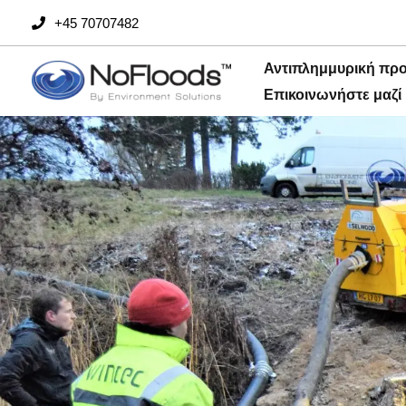
Μετάβαση
+45 70707482
στο
περιεχόμενο
Αντιπλημμυρική πρ
Επικοινωνήστε μαζί