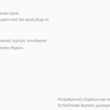
έναν οχετό
ωρών από την αρχή μέχρι το
πισκευές οχετών, συντήρηση
στασης θυρών.
Απομάκρυνση ιζημάτων και σ
Τα NoFloods Barriers χρησιμ