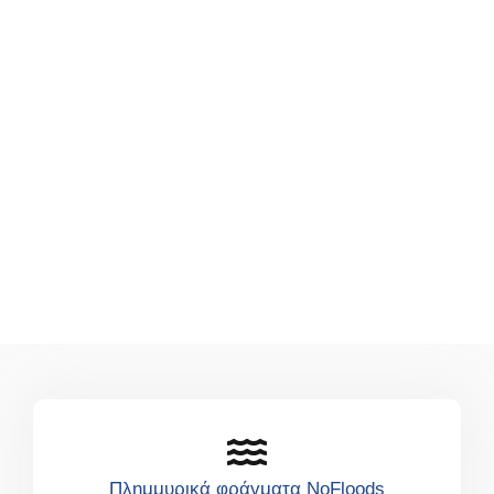
Πλημμυρικά φράγματα NoFloods