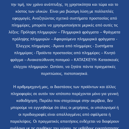
την τιμή, τον χρόνο ανάπτυξης, τη χρηστικότητα και τώρα και το
κόστος των υλικών. Είναι μια βιώσιμη λύση με πολλαπλές
εφαρμογές. Αναζητώντας σχετικά συστήματα προστασίας από
πλημμύρες, μπορείτε να χρησιμοποιήσετε μερικές από αυτές τις
λέξεις: Πρόληψη πλημμυρών – Πλημμυρικά φράγματα – Φράγματα
πρόληψης πλημμυρών – Αφαιρούμενα πλημμυρικά φράγματα -
Έλεγχος πλημμύρας - Άμυνα από πλημμύρες - Συστήματα
πλημμύρας - Προϊόντα προστασίας από πλημμύρες – Κινητό
φράγμα – Ανακατεύθυνση ποταμού – ΚΑΤΑΣΚΕΥΗ- Κατασκευές
ελέγχου πλημμυρών. Ωστόσο, να ζητάτε πάντα πραγματικές
περιπτώσεις, πιστοποιητικά.
Η αριθμομηχανή μας, οι διαστάσεις των προϊόντων και άλλες
πληροφορίες σε αυτόν τον ιστότοπο παρέχονται μόνο για γενική
καθοδήγηση. Παρόλο που στοχεύουμε στην ακρίβεια, δεν
μπορούμε να εγγυηθούμε ότι όλες οι μετρήσεις, οι υπολογισμοί ή
οι προδιαγραφές είναι απαλλαγμένες από σφάλματα ή
παραλείψεις. Οι πραγματικές απαιτήσεις ενδέχεται να διαφέρουν
ανάλογα με τις συνθήκες του χώρου, τις μεθόδους εγκατάστασης