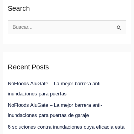
Search
B
u
s
c
Recent Posts
a
r
NoFloods AluGate – La mejor barrera anti-
p
inundaciones para puertas
o
NoFloods AluGate – La mejor barrera anti-
r
inundaciones para puertas de garaje
:
6 soluciones contra inundaciones cuya eficacia está