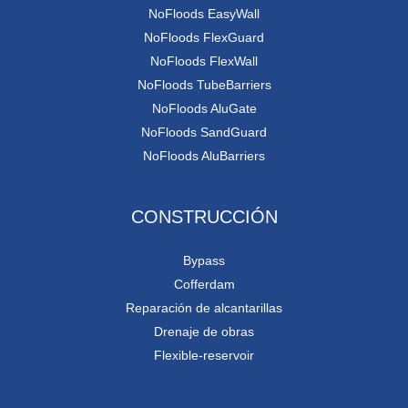
NoFloods EasyWall
NoFloods FlexGuard
NoFloods FlexWall
NoFloods TubeBarriers
NoFloods AluGate
NoFloods SandGuard
NoFloods AluBarriers
CONSTRUCCIÓN
Bypass
Cofferdam
Reparación de alcantarillas
Drenaje de obras
Flexible-reservoir