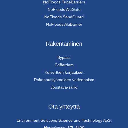
NoFloods TubeBarriers
NoFloods AluGate
NoFloods SandGuard
NoFloods AluBarrier
Rakentaminen
Bypass
Cofferdam
Kulverttien korjaukset
Rakennustyömaiden vedenpoisto
Joustava-säiliö
Ota yhteyttä
Environment Solutions Science and Technology ApS,
Hareskovvej 17i, 4400