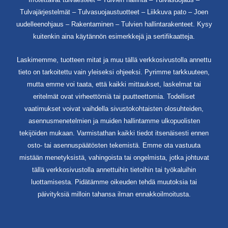
Tulvajärjestelmät – Tulvasuojaustuotteet – Liikkuva pato – Joen
uudelleenohjaus – Rakentaminen – Tulvien hallintarakenteet. Kysy
kuitenkin aina käytännön esimerkkejä ja sertifikaatteja.
Laskimemme, tuotteen mitat ja muu tällä verkkosivustolla annettu
tieto on tarkoitettu vain yleiseksi ohjeeksi. Pyrimme tarkkuuteen,
mutta emme voi taata, että kaikki mittaukset, laskelmat tai
eritelmät ovat virheettömiä tai puutteettomia. Todelliset
vaatimukset voivat vaihdella sivustokohtaisten olosuhteiden,
asennusmenetelmien ja muiden hallintamme ulkopuolisten
tekijöiden mukaan. Varmistathan kaikki tiedot itsenäisesti ennen
osto- tai asennuspäätösten tekemistä. Emme ota vastuuta
mistään menetyksistä, vahingoista tai ongelmista, jotka johtuvat
tällä verkkosivustolla annettuihin tietoihin tai työkaluihin
luottamisesta. Pidätämme oikeuden tehdä muutoksia tai
päivityksiä milloin tahansa ilman ennakkoilmoitusta.