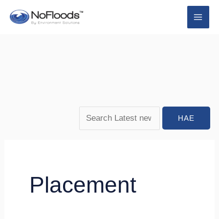
Siirry
Search
Haku:
sisältöön
for:
Placement