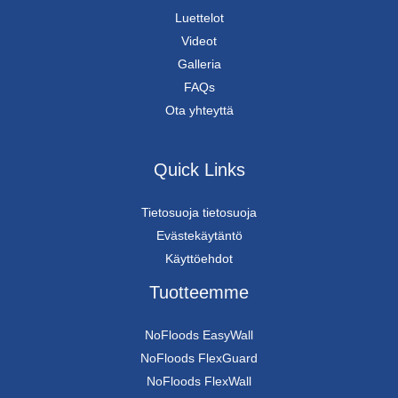
Luettelot
Videot
Galleria
FAQs
Ota yhteyttä
Quick Links
Tietosuoja tietosuoja
Evästekäytäntö
Käyttöehdot
Tuotteemme
NoFloods EasyWall
NoFloods FlexGuard
NoFloods FlexWall