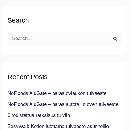
Search
S
e
a
r
Recent Posts
c
h
NoFloods AluGate – paras oviaukon tulvaeste
f
NoFloods AluGate – paras autotallin oven tulvaeste
o
6 todistettua ratkaisua tulviin
r
EasyWall: Kotien luottama tulvaeste asunnoille
: