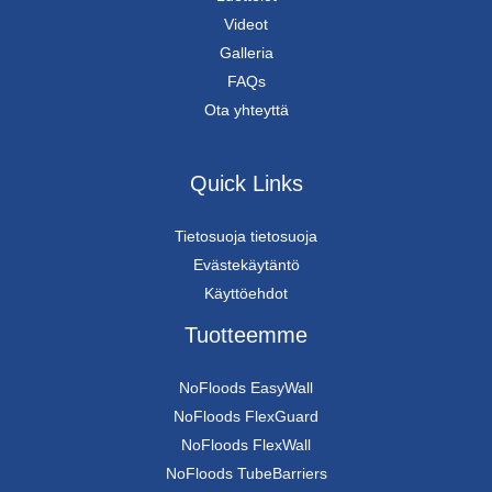
Videot
Galleria
FAQs
Ota yhteyttä
Quick Links
Tietosuoja tietosuoja
Evästekäytäntö
Käyttöehdot
Tuotteemme
NoFloods EasyWall
NoFloods FlexGuard
NoFloods FlexWall
NoFloods TubeBarriers