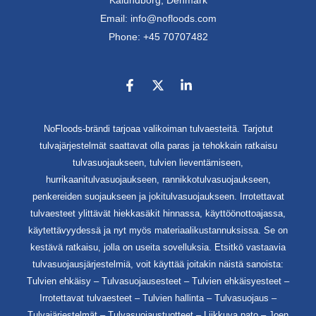
Kalundborg, Denmark
Email: info@nofloods.com
Phone: +45 70707482
NoFloods-brändi tarjoaa valikoiman tulvaesteitä. Tarjotut
tulvajärjestelmät saattavat olla paras ja tehokkain ratkaisu
tulvasuojaukseen, tulvien lieventämiseen,
hurrikaanitulvasuojaukseen, rannikkotulvasuojaukseen,
penkereiden suojaukseen ja jokitulvasuojaukseen. Irrotettavat
tulvaesteet ylittävät hiekkasäkit hinnassa, käyttöönottoajassa,
käytettävyydessä ja nyt myös materiaalikustannuksissa. Se on
kestävä ratkaisu, jolla on useita sovelluksia. Etsitkö vastaavia
tulvasuojausjärjestelmiä, voit käyttää joitakin näistä sanoista:
Tulvien ehkäisy – Tulvasuojausesteet – Tulvien ehkäisyesteet –
Irrotettavat tulvaesteet – Tulvien hallinta – Tulvasuojaus –
Tulvajärjestelmät – Tulvasuojaustuotteet – Liikkuva pato – Joen