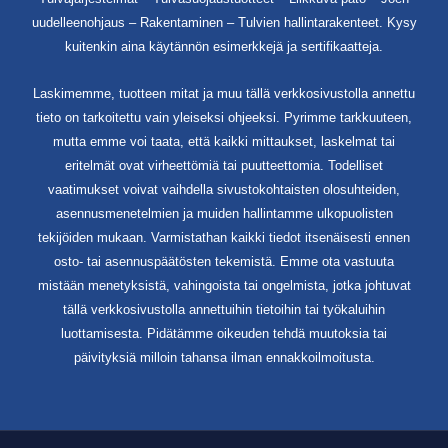
uudelleenohjaus – Rakentaminen – Tulvien hallintarakenteet. Kysy
kuitenkin aina käytännön esimerkkejä ja sertifikaatteja.
Laskimemme, tuotteen mitat ja muu tällä verkkosivustolla annettu
tieto on tarkoitettu vain yleiseksi ohjeeksi. Pyrimme tarkkuuteen,
mutta emme voi taata, että kaikki mittaukset, laskelmat tai
eritelmät ovat virheettömiä tai puutteettomia. Todelliset
vaatimukset voivat vaihdella sivustokohtaisten olosuhteiden,
asennusmenetelmien ja muiden hallintamme ulkopuolisten
tekijöiden mukaan. Varmistathan kaikki tiedot itsenäisesti ennen
osto- tai asennuspäätösten tekemistä. Emme ota vastuuta
mistään menetyksistä, vahingoista tai ongelmista, jotka johtuvat
tällä verkkosivustolla annettuihin tietoihin tai työkaluihin
luottamisesta. Pidätämme oikeuden tehdä muutoksia tai
päivityksiä milloin tahansa ilman ennakkoilmoitusta.