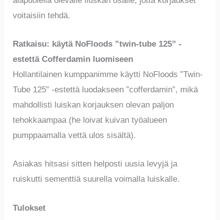
alapuolella olevalle liuskan osalle, jotta korjaukset
voitaisiin tehdä.
Ratkaisu: käytä NoFloods ”twin-tube 125” -
estettä Cofferdamin luomiseen
Hollantilainen kumppanimme käytti NoFloods ”Twin-
Tube 125” -estettä luodakseen ”cofferdamin”, mikä
mahdollisti luiskan korjauksen olevan paljon
tehokkaampaa (he loivat kuivan työalueen
pumppaamalla vettä ulos sisältä).
Asiakas hitsasi sitten helposti uusia levyjä ja
ruiskutti sementtiä suurella voimalla luiskalle.
Tulokset