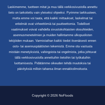
Laskimemme, tuotteen mitat ja muu tällä verkkosivustolla annettu
tieto on tarkoitettu vain yleiseksi ohjeeksi. Pyrimme tarkkuuteen,
mutta emme voi taata, että kaikki mittaukset, laskelmat tai
eritelmät ovat virheettömiä tai puutteettomia. Todelliset
vaatimukset voivat vaihdella sivustokohtaisten olosuhteiden,
asennusmenetelmien ja muiden hallintamme ulkopuolisten
tekijöiden mukaan. Varmistathan kaikki tiedot itsenäisesti ennen
osto- tai asennuspäätösten tekemistä. Emme ota vastuuta
mistään menetyksistä, vahingoista tai ongelmista, jotka johtuvat
tällä verkkosivustolla annettuihin tietoihin tai työkaluihin
luottamisesta. Pidätämme oikeuden tehdä muutoksia tai
päivityksiä milloin tahansa ilman ennakkoilmoitusta.
Copyright © 2026 NoFloods