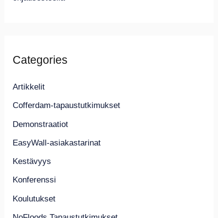
Categories
Artikkelit
Cofferdam-tapaustutkimukset
Demonstraatiot
EasyWall-asiakastarinat
Kestävyys
Konferenssi
Koulutukset
NoFloods Tapaustutkimukset