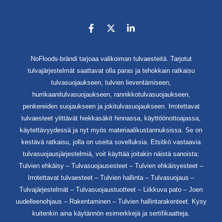
NoFloods-brändi tarjoaa valikoiman tulvaesteitä. Tarjotut
tulvajärjestelmät saattavat olla paras ja tehokkain ratkaisu
tulvasuojaukseen, tulvien lieventämiseen,
hurrikaanitulvasuojaukseen, rannikkotulvasuojaukseen,
penkereiden suojaukseen ja jokitulvasuojaukseen. Irrotettavat
tulvaesteet ylittävät hiekkasäkit hinnassa, käyttöönottoajassa,
käytettävyydessä ja nyt myös materiaalikustannuksissa. Se on
kestävä ratkaisu, jolla on useita sovelluksia. Etsitkö vastaavia
tulvasuojausjärjestelmiä, voit käyttää joitakin näistä sanoista:
Tulvien ehkäisy – Tulvasuojausesteet – Tulvien ehkäisyesteet –
Irrotettavat tulvaesteet – Tulvien hallinta – Tulvasuojaus –
Tulvajärjestelmät – Tulvasuojaustuotteet – Liikkuva pato – Joen
uudelleenohjaus – Rakentaminen – Tulvien hallintarakenteet. Kysy
kuitenkin aina käytännön esimerkkejä ja sertifikaatteja.