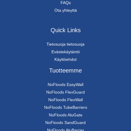
FAQs
Ota yhteyttä
Quick Links
Tietosuoja tietosuoja
Evästekäytäntö
Käyttöehdot
Tuotteemme
NoFloods EasyWall
NoFloods FlexGuard
NoFloods FlexWall
NoFloods TubeBarriers
NoFloods AluGate
NoFloods SandGuard
NoFloods AluBarrier