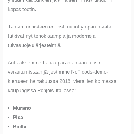
ylittäen kaupunkien ja kriittisen infrastruktuurin
kapasiteetin.
Tämän tunnistaen eri instituutiot ympäri maata
tutkivat nyt tehokkaampia ja moderneja
tulvasuojelujärjestelmiä.
Auttaaksemme Italiaa parantamaan tulviin
varautumistaan järjestimme NoFloods-demo-
kiertueen heinäkuussa 2018, vieraillen kolmessa
kaupungissa Pohjois-Italiassa:
Murano
Pisa
Biella