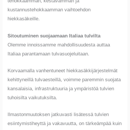
tehokkaamman, kestävämmän ja
kustannustehokkaamman vaihtoehdon
hiekkasäkeille.
Sitoutuminen suojaamaan Italiaa tulvilta
Olemme innoissamme mahdollisuudesta auttaa
Italiaa parantamaan tulvasuojeluitaan.
Korvaamalla vanhentuneet hiekkasäkkijärjestelmät
kehittyneillä tulvaesteillä, voimme paremmin suojata
kansalaisia, infrastruktuuria ja ympäristöä tulvien
tuhoisilta vaikutuksilta.
Ilmastonmuutoksen jatkuvasti lisätessä tulvien
esiintymistiheyttä ja vakavuutta, on tärkeämpää kuin