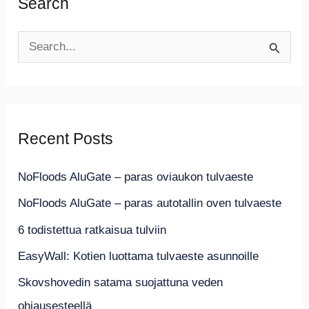
Search
S
e
a
r
Recent Posts
c
h
NoFloods AluGate – paras oviaukon tulvaeste
f
NoFloods AluGate – paras autotallin oven tulvaeste
o
6 todistettua ratkaisua tulviin
r
EasyWall: Kotien luottama tulvaeste asunnoille
:
Skovshovedin satama suojattuna veden
ohjausesteellä