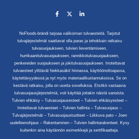
NoFloods-brändi tarjoaa valikoiman tulvaesteitä. Tarjotut
tulvajärjestelmät saattavat olla paras ja tehokkain ratkaisu
tulvasuojaukseen, tulvien lieventämiseen,
hurrikaanitulvasuojaukseen, rannikkotulvasuojaukseen,
penkereiden suojaukseen ja jokitulvasuojaukseen. Irrotettavat
tulvaesteet ylittävät hiekkasäkit hinnassa, käyttöönottoajassa,
käytettävyydessä ja nyt myös materiaalikustannuksissa. Se on
kestävä ratkaisu, jolla on useita sovelluksia. Etsitkö vastaavia
tulvasuojausjärjestelmiä, voit käyttää joitakin näistä sanoista:
Tulvien ehkäisy – Tulvasuojausesteet – Tulvien ehkäisyesteet –
Irrotettavat tulvaesteet – Tulvien hallinta – Tulvasuojaus –
Tulvajärjestelmät – Tulvasuojaustuotteet – Liikkuva pato – Joen
uudelleenohjaus – Rakentaminen – Tulvien hallintarakenteet. Kysy
kuitenkin aina käytännön esimerkkejä ja sertifikaatteja.