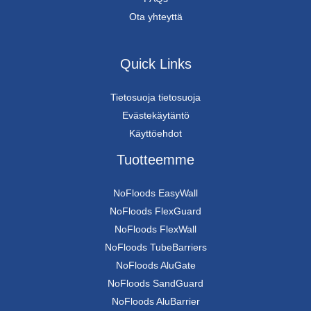
Ota yhteyttä
Quick Links
Tietosuoja tietosuoja
Evästekäytäntö
Käyttöehdot
Tuotteemme
NoFloods EasyWall
NoFloods FlexGuard
NoFloods FlexWall
NoFloods TubeBarriers
NoFloods AluGate
NoFloods SandGuard
NoFloods AluBarrier