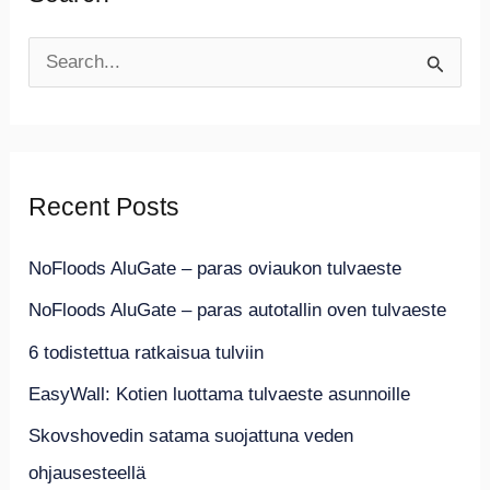
S
e
a
r
Recent Posts
c
h
NoFloods AluGate – paras oviaukon tulvaeste
f
NoFloods AluGate – paras autotallin oven tulvaeste
o
6 todistettua ratkaisua tulviin
r
EasyWall: Kotien luottama tulvaeste asunnoille
:
Skovshovedin satama suojattuna veden
ohjausesteellä