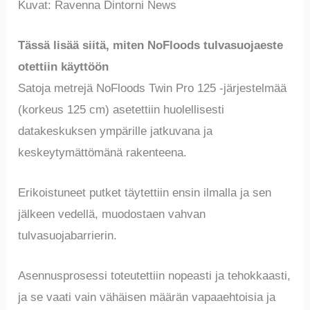
Kuvat: Ravenna Dintorni News
Tässä lisää siitä, miten NoFloods tulvasuojaeste
otettiin käyttöön
Satoja metrejä NoFloods Twin Pro 125 -järjestelmää
(korkeus 125 cm) asetettiin huolellisesti
datakeskuksen ympärille jatkuvana ja
keskeytymättömänä rakenteena.
Erikoistuneet putket täytettiin ensin ilmalla ja sen
jälkeen vedellä, muodostaen vahvan
tulvasuojabarrierin.
Asennusprosessi toteutettiin nopeasti ja tehokkaasti,
ja se vaati vain vähäisen määrän vapaaehtoisia ja