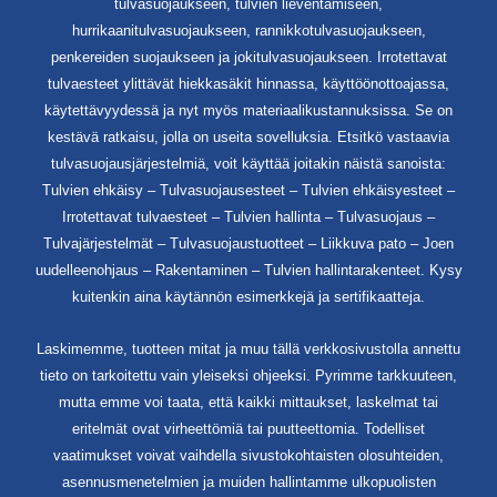
tulvasuojaukseen, tulvien lieventämiseen,
hurrikaanitulvasuojaukseen, rannikkotulvasuojaukseen,
penkereiden suojaukseen ja jokitulvasuojaukseen. Irrotettavat
tulvaesteet ylittävät hiekkasäkit hinnassa, käyttöönottoajassa,
käytettävyydessä ja nyt myös materiaalikustannuksissa. Se on
kestävä ratkaisu, jolla on useita sovelluksia. Etsitkö vastaavia
tulvasuojausjärjestelmiä, voit käyttää joitakin näistä sanoista:
Tulvien ehkäisy – Tulvasuojausesteet – Tulvien ehkäisyesteet –
Irrotettavat tulvaesteet – Tulvien hallinta – Tulvasuojaus –
Tulvajärjestelmät – Tulvasuojaustuotteet – Liikkuva pato – Joen
uudelleenohjaus – Rakentaminen – Tulvien hallintarakenteet. Kysy
kuitenkin aina käytännön esimerkkejä ja sertifikaatteja.
Laskimemme, tuotteen mitat ja muu tällä verkkosivustolla annettu
tieto on tarkoitettu vain yleiseksi ohjeeksi. Pyrimme tarkkuuteen,
mutta emme voi taata, että kaikki mittaukset, laskelmat tai
eritelmät ovat virheettömiä tai puutteettomia. Todelliset
vaatimukset voivat vaihdella sivustokohtaisten olosuhteiden,
asennusmenetelmien ja muiden hallintamme ulkopuolisten