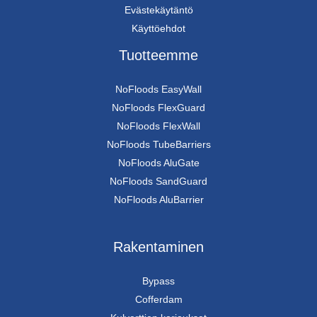
Evästekäytäntö
Käyttöehdot
Tuotteemme
NoFloods EasyWall
NoFloods FlexGuard
NoFloods FlexWall
NoFloods TubeBarriers
NoFloods AluGate
NoFloods SandGuard
NoFloods AluBarrier
Rakentaminen
Bypass
Cofferdam