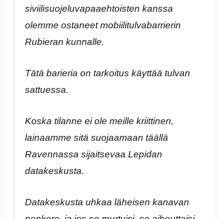
siviilisuojeluvapaaehtoisten kanssa
olemme ostaneet mobiilitulvabarrierin
Rubieran kunnalle.
Tätä barieria on tarkoitus käyttää tulvan
sattuessa.
Koska tilanne ei ole meille kriittinen,
lainaamme sitä suojaamaan täällä
Ravennassa sijaitsevaa Lepidan
datakeskusta.
Datakeskusta uhkaa läheisen kanavan
penkere, ja jos se murtuisi, se aiheuttaisi