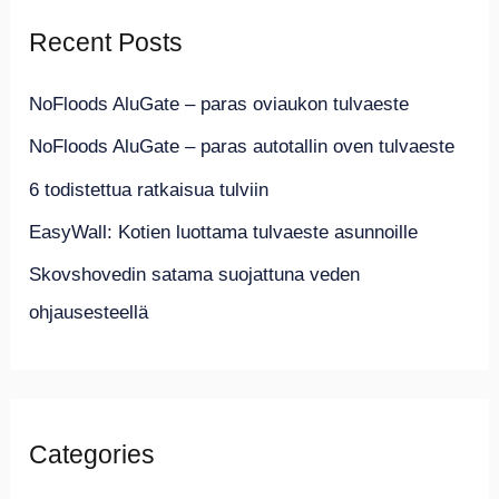
r
Recent Posts
c
h
NoFloods AluGate – paras oviaukon tulvaeste
f
NoFloods AluGate – paras autotallin oven tulvaeste
o
6 todistettua ratkaisua tulviin
r
EasyWall: Kotien luottama tulvaeste asunnoille
:
Skovshovedin satama suojattuna veden
ohjausesteellä
Categories