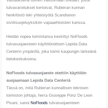
Vastauksena tulvien välittömään uhkaan, josta
tulvavaroitukset kertoivat, Rubieran kunnan
henkilöstö teki yhteistyötä Scandianon
siviilisuojeluyksikön vapaaehtoisten kanssa.
Heidän nopea toimintansa keskittyi NoFloods
tulvasuojaesteen käyttöönottoon Lepida Data
Centerin ympärillä, joka toimii kaupungin tärkeänä
tietokeskuksena.
NoFloods tulvasuojaeste otettiin käyttöön
suojaamaan Lepida Data Centeriä
Tässä on, mitä Rubieran kunnallisen teknisen
toimiston johtaja, herra Giuseppe Ponz De Leon
Pisani, sanoi
NoFloods
tulvasuojaesteen