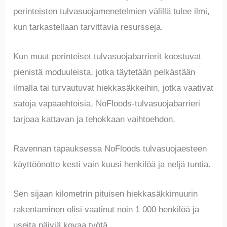
perinteisten tulvasuojamenetelmien välillä tulee ilmi,
kun tarkastellaan tarvittavia resursseja.
Kun muut perinteiset tulvasuojabarrierit koostuvat
pienistä moduuleista, jotka täytetään pelkästään
ilmalla tai turvautuvat hiekkasäkkeihin, jotka vaativat
satoja vapaaehtoisia, NoFloods-tulvasuojabarrieri
tarjoaa kattavan ja tehokkaan vaihtoehdon.
Ravennan tapauksessa NoFloods tulvasuojaesteen
käyttöönotto kesti vain kuusi henkilöä ja neljä tuntia.
Sen sijaan kilometrin pituisen hiekkasäkkimuurin
rakentaminen olisi vaatinut noin 1 000 henkilöä ja
useita päiviä kovaa työtä.