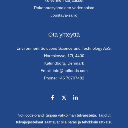
Kulverttien korjaukset
Rakennustyömaiden vedenpoisto
Joustava-säiliö
Ota yhteyttä
Environment Solutions Science and Technology ApS,
Hareskovvej 17i, 4400
Kalundborg, Denmark
Email: info@nofloods.com
Phone: +45 70707482
NoFloods-brändi tarjoaa valikoiman tulvaesteitä. Tarjotut
tulvajärjestelmät saattavat olla paras ja tehokkain ratkaisu