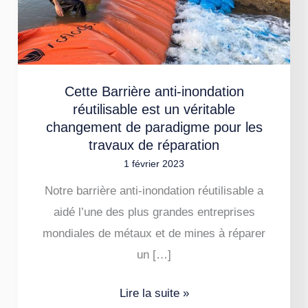
anti-
inondation
réutilisable
est
Cette Barrière anti-inondation
un
réutilisable est un véritable
véritable
changement de paradigme pour les
changement
travaux de réparation
de
1 février 2023
paradigme
Notre barrière anti-inondation réutilisable a
pour
aidé l’une des plus grandes entreprises
les
mondiales de métaux et de mines à réparer
travaux
un […]
de
réparation
Lire la suite »