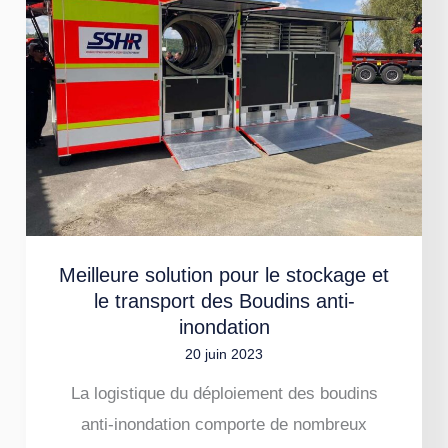
pour
le
stockage
et
le
transport
des
Boudins
anti-
Meilleure solution pour le stockage et
inondation
le transport des Boudins anti-
inondation
20 juin 2023
La logistique du déploiement des boudins
anti-inondation comporte de nombreux