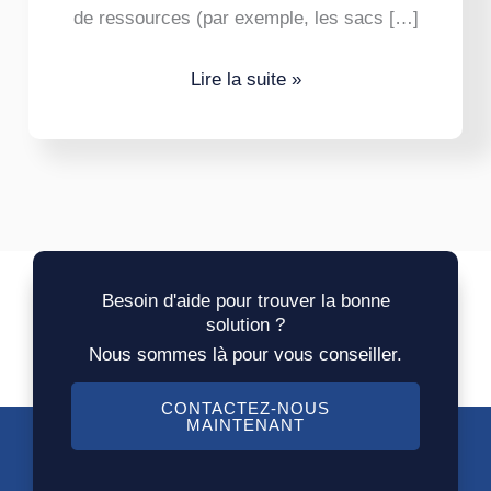
100
de ressources (par exemple, les sacs […]
m
(300
Lire la suite »
pieds)
en
60
minutes
ou
moins.
Besoin d'aide pour trouver la bonne
solution ?
Nous sommes là pour vous conseiller.
CONTACTEZ-NOUS
MAINTENANT