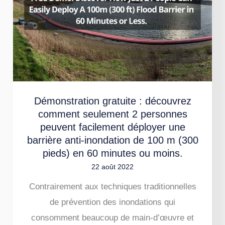
:
découvrez
comment
seulement
2
personnes
Démonstration gratuite : découvrez
peuvent
comment seulement 2 personnes
facilement
peuvent facilement déployer une
déployer
barrière anti-inondation de 100 m (300
une
pieds) en 60 minutes ou moins.
barrière
22 août 2022
anti-
Contrairement aux techniques traditionnelles
inondation
de prévention des inondations qui
de
consomment beaucoup de main-d’œuvre et