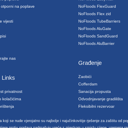
 otporni na poplave
NoFloods FlexGuard
NoFloods Flex zid
e vijesti
NoFloods TubeBarriers
NoFloods AluGate
pisi
NoFloods SandGuard
NoFloods AluBarrier
rajte nas
Građenje
Zaobići
 Links
Cofferdam
st privatnost
Sanacija propusta
o kolačićima
Odvodnjavanje gradilišta
orištenja
Fleksibilni rezervoar
 koji se nude vjerojatno su najbolje i najučinkovitije rješenje za zaštitu od p
arijere protiv poplava nadmašuju vreće s pijeskom u smislu cijene, vremena rasp