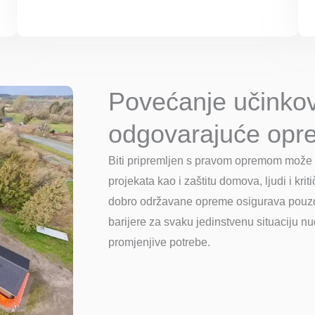
Povećanje učinkovi
odgovarajuće opr
Biti pripremljen s pravom opremom može d
projekata kao i zaštitu domova, ljudi i kri
dobro održavane opreme osigurava pouzd
barijere za svaku jedinstvenu situaciju nud
promjenjive potrebe.