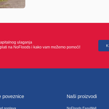
kapitalnog ulaganja
K
retplati na NoFloods i kako vam možemo pomoći!
 poveznice
Naši proizvodi
 od poplava
NoFloods EasyWall