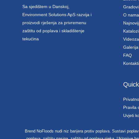
Sa sjedištem u Danskoj,
Gradovi
Environment Solutions ApS razvija i
O nama
proizvodi rješenja za privremenu
Najnovij
zaštitu od poplava i skladištenje
Katalozi
tekućina
Videoza
Galerija
FAQ
Kontakti
Quick
Privatno
Pravila 
Uvjeti k
Brend NoFloods nudi niz barijera protiv poplava. Sustavi poplava
poplava, zaštitu nasipa, zaštitu od poplava rijeka. Uklonjive b