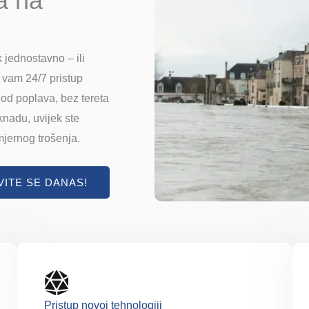
a na
k jednostavno – ili
 vam 24/7 pristup
u od poplava, bez tereta
knadu, uvijek ste
jernog trošenja.
VITE SE DANAS!
Pristup novoj tehnologiji