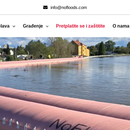
info@nofloods.com
plava
Građenje
Pretplatite se i zaštitite
O nama