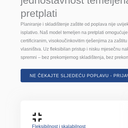
jednostavnost temeljen
pretplati
Planiranje i skladištenje zaštite od poplava nije uvije
isplativo. Naš model temeljen na pretplati omogućuje
certificiranim, visokoučinkovitim rješenjima za zaštit
vlasništva. Uz fleksibilan pristup i nisku mjesečnu na
spremni – bez prekomjernog skladištenja, bez prekom
NE ČEKAJTE SLJEDEĆU POPLAVU - PRIJA
Fleksibilnost i skalabilnost