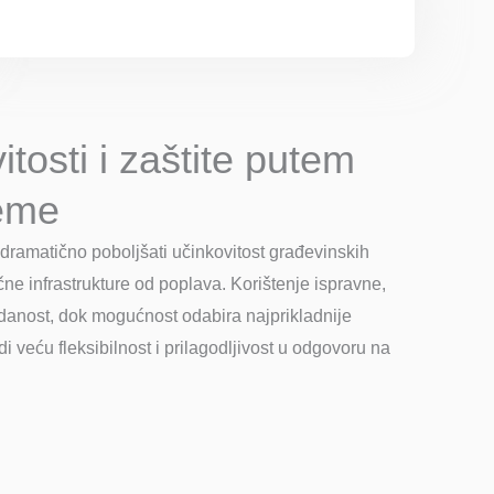
tosti i zaštite putem
eme
ramatično poboljšati učinkovitost građevinskih
tične infrastrukture od poplava. Korištenje ispravne,
anost, dok mogućnost odabira najprikladnije
i veću fleksibilnost i prilagodljivost u odgovoru na