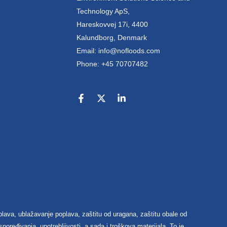
Technology ApS,
Hareskovvej 17i, 4400
Kalundborg, Denmark
Email: info@nofloods.com
Phone: +45 70707482
oplava, ublažavanje poplava, zaštitu od uragana, zaštitu obale od
oređivanja, upotrebljivosti, a sada i troškova materijala. To je