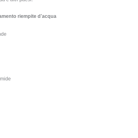
agamento riempite d’acqua
nde
umide