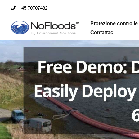
Vai
+45 70707482
al
contenuto
Protezione contro le
Contattaci