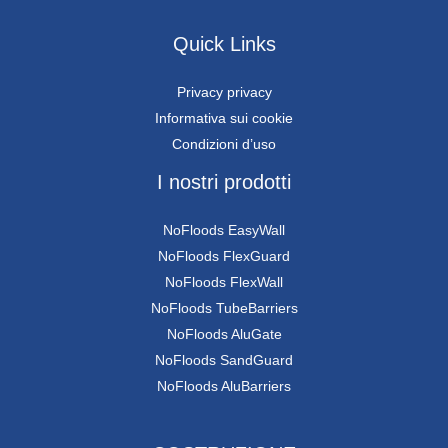
Quick Links
Privacy privacy
Informativa sui cookie
Condizioni d’uso
I nostri prodotti
NoFloods EasyWall
NoFloods FlexGuard
NoFloods FlexWall
NoFloods TubeBarriers
NoFloods AluGate
NoFloods SandGuard
NoFloods AluBarriers