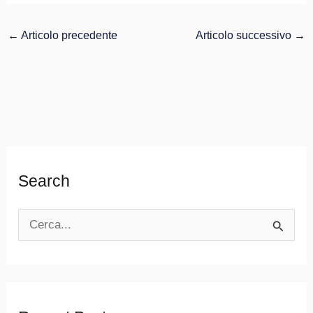
←
Articolo precedente
Articolo successivo
→
Search
C
e
r
c