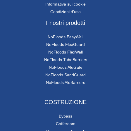
Informativa sui cookie
Condizioni d’uso
I nostri prodotti
NoFloods EasyWall
NoFloods FlexGuard
NoFloods FlexWall
NoFloods TubeBarriers
NoFloods AluGate
NoFloods SandGuard
NoFloods AluBarriers
COSTRUZIONE
Bypass
Cofferdam