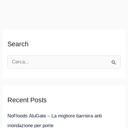
Search
C
e
r
c
Recent Posts
a
:
NoFloods AluGate – La migliore barriera anti
inondazione per porte