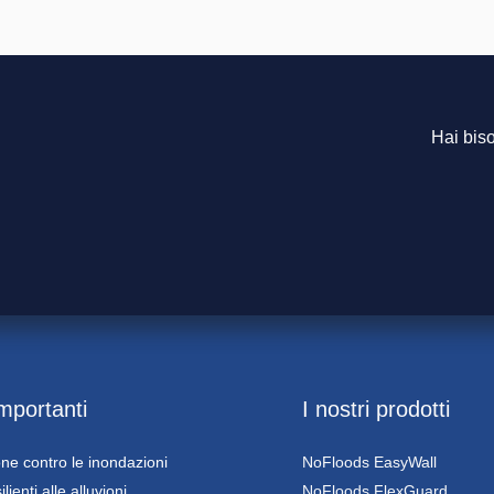
Hai biso
importanti
I nostri prodotti
ne contro le inondazioni
NoFloods EasyWall
ilienti alle alluvioni
NoFloods FlexGuard