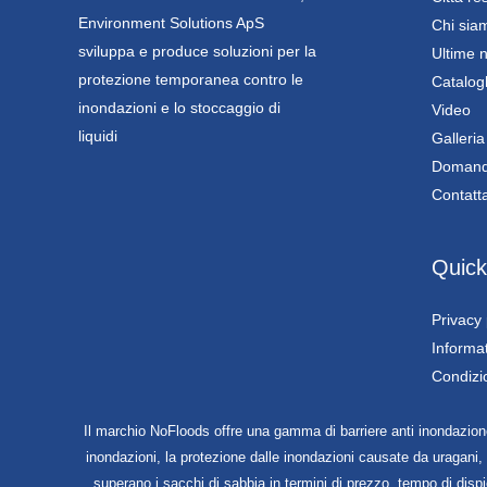
Environment Solutions ApS
Chi sia
sviluppa e produce soluzioni per la
Ultime n
protezione temporanea contro le
Catalog
inondazioni e lo stoccaggio di
Video
liquidi
Galleria
Domande
Contatt
Quick
Privacy 
Informat
Condizi
Il marchio NoFloods offre una gamma di barriere anti inondazione.
inondazioni, la protezione dalle inondazioni causate da uragani, la
superano i sacchi di sabbia in termini di prezzo, tempo di dispi