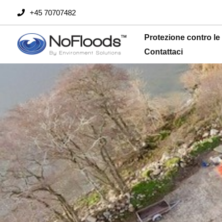
Vai
+45 70707482
al
contenuto
Protezione contro le
Contattaci