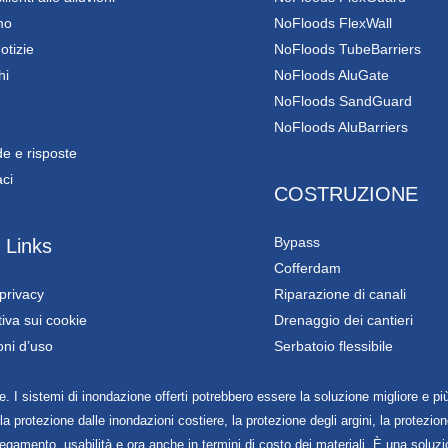
mo
NoFloods FlexWall
otizie
NoFloods TubeBarriers
hi
NoFloods AluGate
NoFloods SandGuard
NoFloods AluBarriers
 e risposte
aci
COSTRUZIONE
Bypass
 Links
Cofferdam
privacy
Riparazione di canali
iva sui cookie
Drenaggio dei cantieri
oni d’uso
Serbatoio flessibile
 I sistemi di inondazione offerti potrebbero essere la soluzione migliore e più 
 protezione dalle inondazioni costiere, la protezione degli argini, la protezione
egamento, usabilità e ora anche in termini di costo dei materiali. È una soluzi