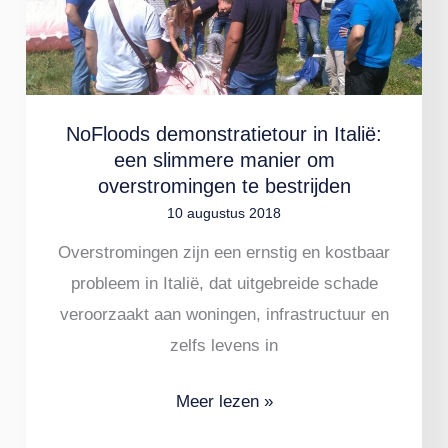
Italië:
een
slimmere
manier
om
NoFloods demonstratietour in Italië:
overstromingen
een slimmere manier om
overstromingen te bestrijden
te
10 augustus 2018
bestrijden
Overstromingen zijn een ernstig en kostbaar
probleem in Italië, dat uitgebreide schade
veroorzaakt aan woningen, infrastructuur en
zelfs levens in
Meer lezen »