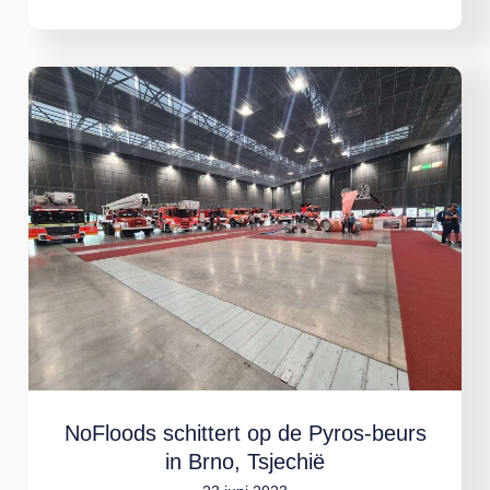
NoFloods
schittert
op
de
Pyros-
beurs
in
Brno,
Tsjechië
NoFloods schittert op de Pyros-beurs
in Brno, Tsjechië