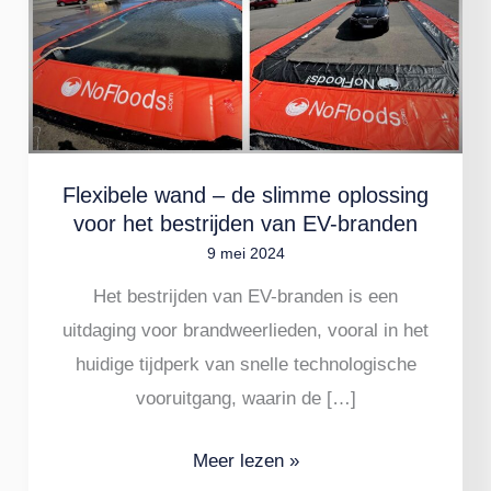
–
de
slimme
oplossing
voor
het
Flexibele wand – de slimme oplossing
bestrijden
voor het bestrijden van EV-branden
9 mei 2024
van
EV-
Het bestrijden van EV-branden is een
branden
uitdaging voor brandweerlieden, vooral in het
huidige tijdperk van snelle technologische
vooruitgang, waarin de […]
Meer lezen »