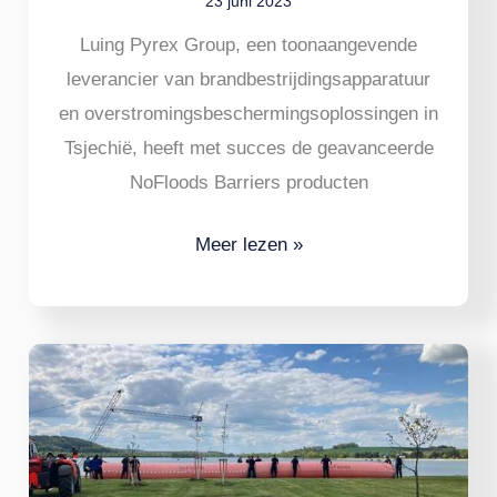
23 juni 2023
Luing Pyrex Group, een toonaangevende
leverancier van brandbestrijdingsapparatuur
en overstromingsbeschermingsoplossingen in
Tsjechië, heeft met succes de geavanceerde
NoFloods Barriers producten
Meer lezen »
Mobiele
overstromingsbarrière
helpt
de