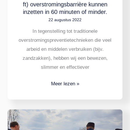
ft) overstromingsbarrière kunnen
(300
inzetten in 60 minuten of minder.
ft)
22 augustus 2022
overstromingsbarrière
In tegenstelling tot traditionele
kunnen
overstromingspreventietechnieken die veel
inzetten
arbeid en middelen verbruiken (bijv.
in
zandzakken), hebben wij een bewezen,
60
slimmer en effectiever
minuten
of
Meer lezen »
minder.
Zevenburgse
overstromingen