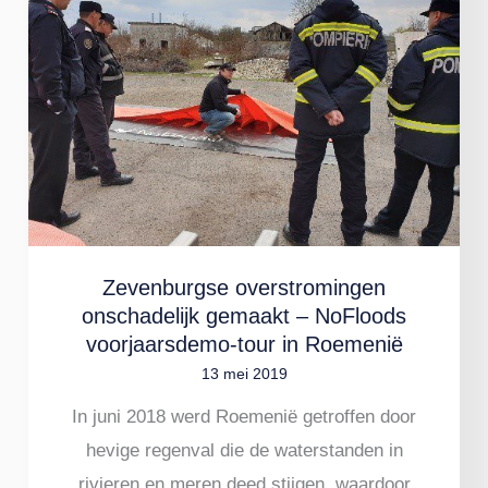
onschadelijk
gemaakt
–
NoFloods
voorjaarsdemo-
tour
in
Roemenië
Zevenburgse overstromingen
onschadelijk gemaakt – NoFloods
voorjaarsdemo-tour in Roemenië
13 mei 2019
In juni 2018 werd Roemenië getroffen door
hevige regenval die de waterstanden in
rivieren en meren deed stijgen, waardoor