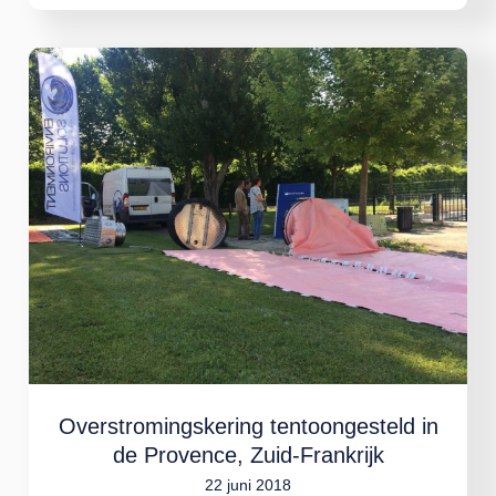
Overstromingskering
tentoongesteld
in
de
Provence,
Zuid-
Frankrijk
Overstromingskering tentoongesteld in
de Provence, Zuid-Frankrijk
22 juni 2018