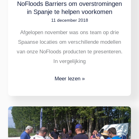
NoFloods Barriers om overstromingen
te
in Spanje te helpen voorkomen
helpen
11 december 2018
voorkomen
Afgelopen november was ons team op drie
Spaanse locaties om verschillende modellen
van onze NoFloods producten te presenteren.
In vergelijking
Meer lezen »
NoFloods
demonstratietour
in