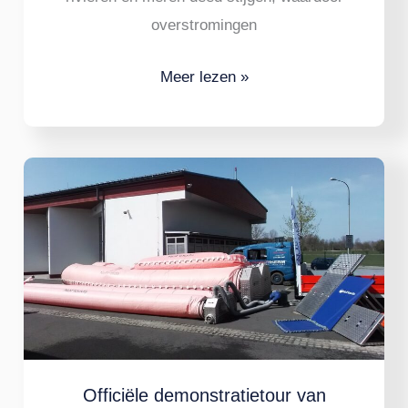
overstromingen
Meer lezen »
Officiële
demonstratietour
van
NoFloods
Barriers
om
overstromingen
in
Officiële demonstratietour van
Spanje