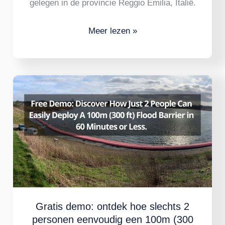
gelegen in de provincie Reggio Emilia, Italië.
Meer lezen »
Gratis
demo:
ontdek
hoe
slechts
2
personen
eenvoudig
Gratis demo: ontdek hoe slechts 2
een
personen eenvoudig een 100m (300
100m