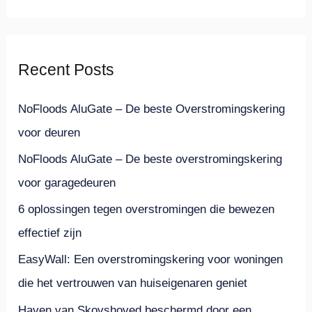
o
e
k
Recent Posts
n
a
NoFloods AluGate – De beste Overstromingskering
a
voor deuren
r
NoFloods AluGate – De beste overstromingskering
:
voor garagedeuren
6 oplossingen tegen overstromingen die bewezen
effectief zijn
EasyWall: Een overstromingskering voor woningen
die het vertrouwen van huiseigenaren geniet
Haven van Skovshoved beschermd door een