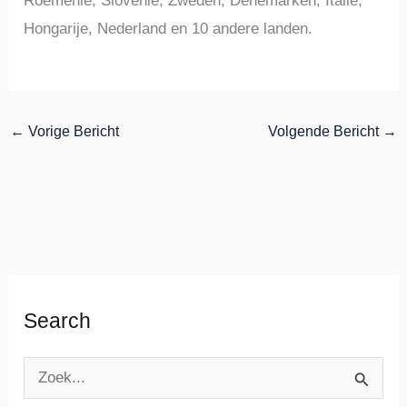
Roemenië, Slovenië, Zweden, Denemarken, Italië,
Hongarije, Nederland en 10 andere landen.
←
Vorige Bericht
Volgende Bericht
→
Search
Z