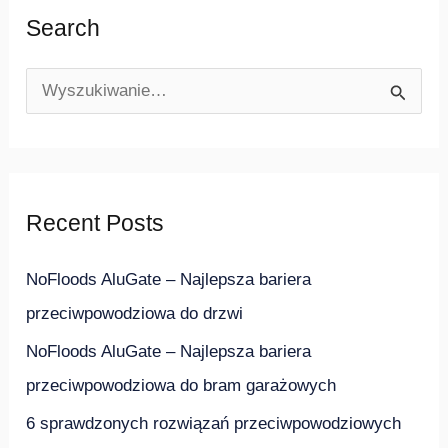
Search
S
z
u
k
Recent Posts
a
j
NoFloods AluGate – Najlepsza bariera
d
przeciwpowodziowa do drzwi
l
NoFloods AluGate – Najlepsza bariera
a
przeciwpowodziowa do bram garażowych
:
6 sprawdzonych rozwiązań przeciwpowodziowych