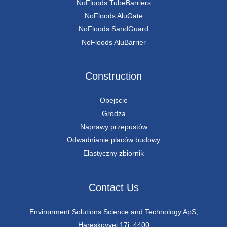
NoFloods TubeBarriers
NoFloods AluGate
NoFloods SandGuard
NoFloods AluBarrier
Construction
Obejście
Grodza
Naprawy przepustów
Odwadnianie placów budowy
Elastyczny zbiornik
Contact Us
Environment Solutions Science and Technology ApS,
Hareskovvej 17i, 4400