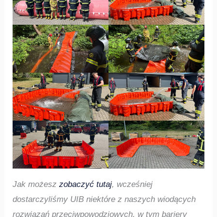
Jak możesz
zobaczyć tutaj
, wcześniej
dostarczyliśmy UIB niektóre z naszych wiodących
rozwiązań przeciwpowodziowych, w tym bariery