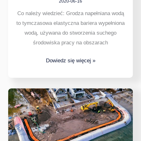
2020-06-16
Co należy wiedzieć: Grodza napełniana wodą
to tymczasowa elastyczna bariera wypełniona
wodą, używana do stworzenia suchego
środowiska pracy na obszarach
Dowiedz się więcej »
Jak
nadmuchiwany
grodź
upraszcza
wykopy