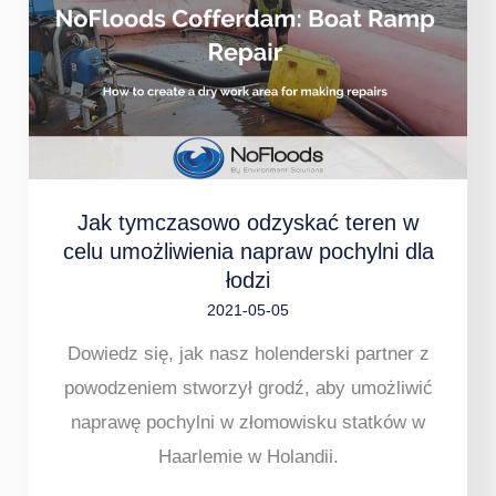
odzyskać
teren
w
celu
umożliwienia
napraw
Jak tymczasowo odzyskać teren w
pochylni
celu umożliwienia napraw pochylni dla
dla
łodzi
łodzi
2021-05-05
Dowiedz się, jak nasz holenderski partner z
powodzeniem stworzył grodź, aby umożliwić
naprawę pochylni w złomowisku statków w
Haarlemie w Holandii.