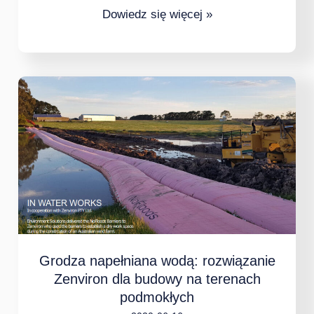
Dowiedz się więcej »
Grodza
napełniana
wodą:
rozwiązanie
Zenviron
dla
budowy
na
Grodza napełniana wodą: rozwiązanie
terenach
Zenviron dla budowy na terenach
podmokłych
podmokłych