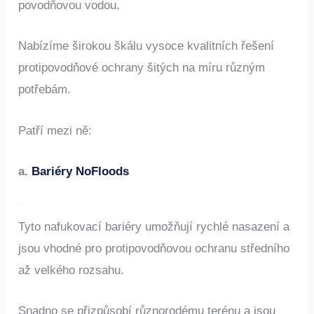
účinná strategie k ochraně vašeho majetku před
povodňovou vodou.
Nabízíme širokou škálu vysoce kvalitních řešení
protipovodňové ochrany šitých na míru různým
potřebám.
Patří mezi ně:
a.
Bariéry NoFloods
Tyto nafukovací bariéry umožňují rychlé nasazení a
jsou vhodné pro protipovodňovou ochranu středního
až velkého rozsahu.