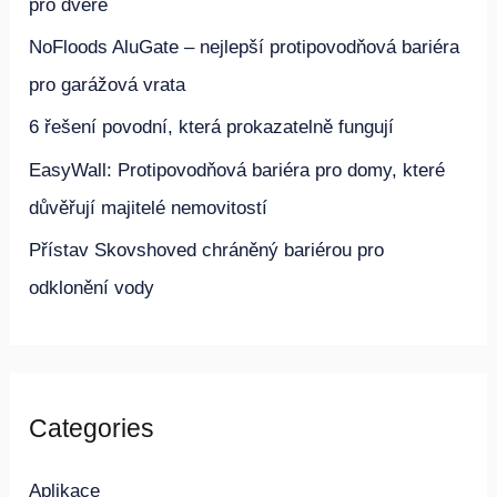
NoFloods AluGate – nejlepší protipovodňová bariéra
a
pro dveře
t
NoFloods AluGate – nejlepší protipovodňová bariéra
p
pro garážová vrata
r
6 řešení povodní, která prokazatelně fungují
o
EasyWall: Protipovodňová bariéra pro domy, které
:
důvěřují majitelé nemovitostí
Přístav Skovshoved chráněný bariérou pro
odklonění vody
Categories