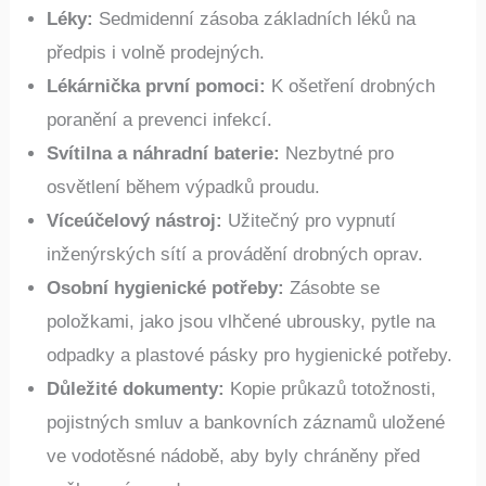
potraviny v množství alespoň na tři dny.
Léky:
Sedmidenní zásoba základních léků na
předpis i volně prodejných.
Lékárnička první pomoci:
K ošetření drobných
poranění a prevenci infekcí.
Svítilna a náhradní baterie:
Nezbytné pro
osvětlení během výpadků proudu.
Víceúčelový nástroj:
Užitečný pro vypnutí
inženýrských sítí a provádění drobných oprav.
Osobní hygienické potřeby:
Zásobte se
položkami, jako jsou vlhčené ubrousky, pytle na
odpadky a plastové pásky pro hygienické potřeby.
Důležité dokumenty:
Kopie průkazů totožnosti,
pojistných smluv a bankovních záznamů uložené