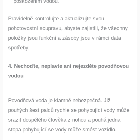
ve vodotěsné nádobě, aby byly chráněny před
poškozením vodou.
Pravidelně kontrolujte a aktualizujte svou
pohotovostní soupravu, abyste zajistili, že všechny
položky jsou funkční a zásoby jsou v rámci data
spotřeby.
4. Nechoďte, neplavte ani nejezděte povodňovou
vodou
Povodňová voda je klamně nebezpečná. Již
pouhých šest palců rychle se pohybující vody může
srazit dospělého člověka z nohou a pouhá jedna
stopa pohybující se vody může smést vozidlo.