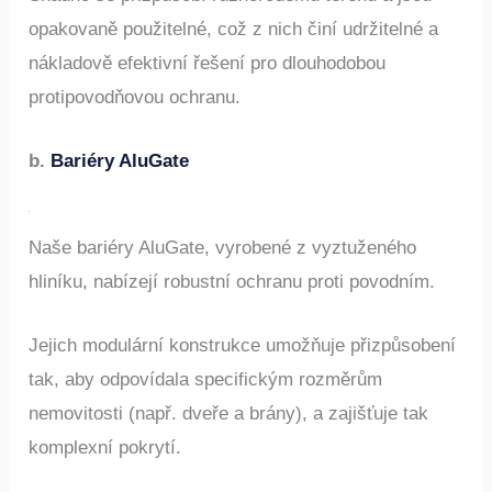
Snadno se přizpůsobí různorodému terénu a jsou
opakovaně použitelné, což z nich činí udržitelné a
nákladově efektivní řešení pro dlouhodobou
protipovodňovou ochranu.
b.
Bariéry AluGate
Naše bariéry AluGate, vyrobené z vyztuženého
hliníku, nabízejí robustní ochranu proti povodním.
Jejich modulární konstrukce umožňuje přizpůsobení
tak, aby odpovídala specifickým rozměrům
nemovitosti (např. dveře a brány), a zajišťuje tak
komplexní pokrytí.