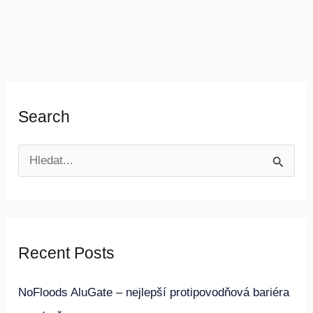
Search
V
y
h
l
Recent Posts
e
d