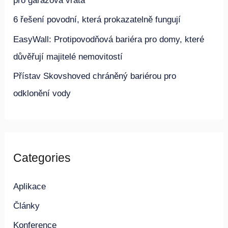
pro garážová vrata
r
6 řešení povodní, která prokazatelně fungují
o
EasyWall: Protipovodňová bariéra pro domy, které
:
důvěřují majitelé nemovitostí
Přístav Skovshoved chráněný bariérou pro
odklonění vody
Categories
Aplikace
Články
Konference