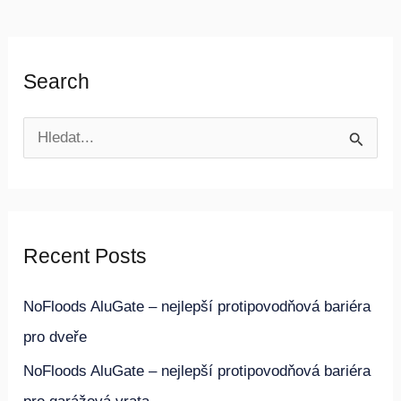
Search
V
y
h
l
Recent Posts
e
d
NoFloods AluGate – nejlepší protipovodňová bariéra
a
pro dveře
t
NoFloods AluGate – nejlepší protipovodňová bariéra
p