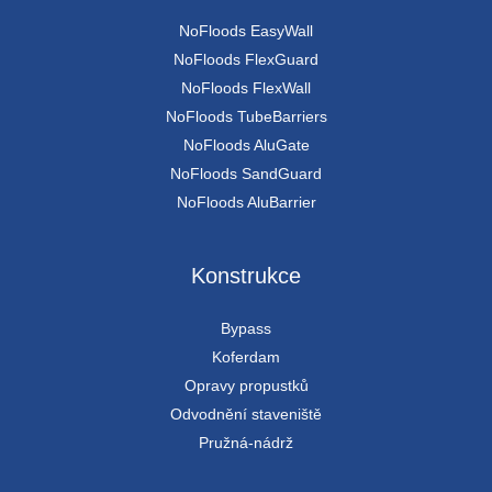
NoFloods EasyWall
NoFloods FlexGuard
NoFloods FlexWall
NoFloods TubeBarriers
NoFloods AluGate
NoFloods SandGuard
NoFloods AluBarrier
Konstrukce
Bypass
Koferdam
Opravy propustků
Odvodnění staveniště
Pružná-nádrž