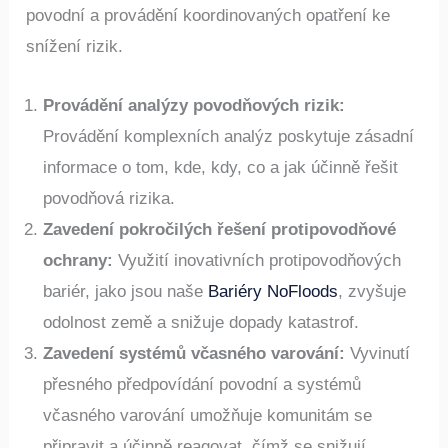
povodní a provádění koordinovaných opatření ke
snížení rizik.
Provádění analýzy povodňových rizik:
Provádění komplexních analýz poskytuje zásadní
informace o tom, kde, kdy, co a jak účinně řešit
povodňová rizika.​
Zavedení pokročilých řešení protipovodňové
ochrany:
Využití inovativních protipovodňových
bariér, jako jsou naše
Bariéry NoFloods
, zvyšuje
odolnost země a snižuje dopady katastrof.​
Zavedení systémů včasného varování:
Vyvinutí
přesného předpovídání povodní a systémů
včasného varování umožňuje komunitám se
připravit a účinně reagovat, čímž se snižují