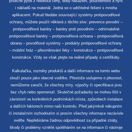
písečné pytle z hlediska ceny, doby nasazení, použitelnosti a nyní
i nákladů na materiál. Jedná se o udržitelné řešení s mnoha
aplikacemi. Pokud hledáte související systémy protipovodňové
ochrany, můžete použít některá z těchto slov: prevence povodní –
protipovodňové bariéry – bariéry proti povodním – odnímatelné
protipovodňové bariéry – protipovodňová ochrana – protipovodňová
obrana – povodňové systémy – produkty protipovodňové ochrany
– mobilní hráz – přesměrování řeky – konstrukce – protipovodňové
konstrukce. Vždy se však ptejte na reálné případy a certifikáty.
Kalkulačka, rozměry produktů a další informace na tomto webu
slouží pouze jako obecné vodítko. Přestože usilujeme o přesnost,
nemůžeme zaručit, že všechny míry, výpočty či specifikace jsou
bez chyb nebo opomenutí. Skutečné požadavky se mohou lišit v
závislosti na konkrétních podmínkách místa, způsobech instalace
a dalších faktorech mimo naši kontrolu. Před jakýmkoli nákupním
či instalačním rozhodnutím si prosím všechny informace nezávisle
ověřte. Nepřebíráme žádnou odpovědnost za případné ztráty,
škody či problémy vzniklé spoléháním se na informace či nástroje