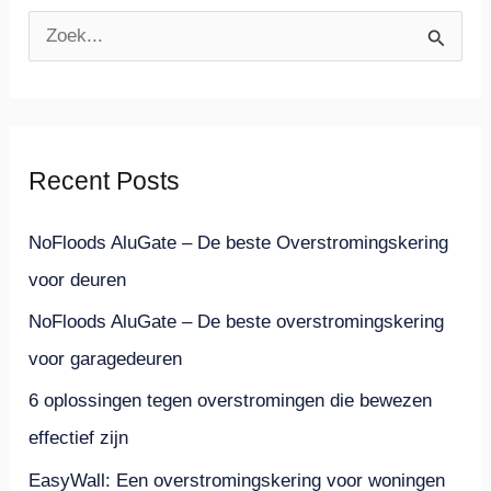
Z
o
e
k
Recent Posts
n
a
NoFloods AluGate – De beste Overstromingskering
a
voor deuren
r
NoFloods AluGate – De beste overstromingskering
:
voor garagedeuren
6 oplossingen tegen overstromingen die bewezen
effectief zijn
EasyWall: Een overstromingskering voor woningen