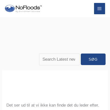
Spring
Søg
Søg
til
efter:
efter:
indhold
Det ser ud til at vi ikke kan finde det du leder efter.