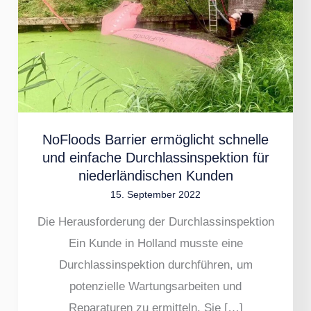
ermöglicht
schnelle
und
einfache
Durchlassinspektion
für
NoFloods Barrier ermöglicht schnelle
niederländischen
und einfache Durchlassinspektion für
Kunden
niederländischen Kunden
15. September 2022
Die Herausforderung der Durchlassinspektion
Ein Kunde in Holland musste eine
Durchlassinspektion durchführen, um
potenzielle Wartungsarbeiten und
Reparaturen zu ermitteln. Sie […]