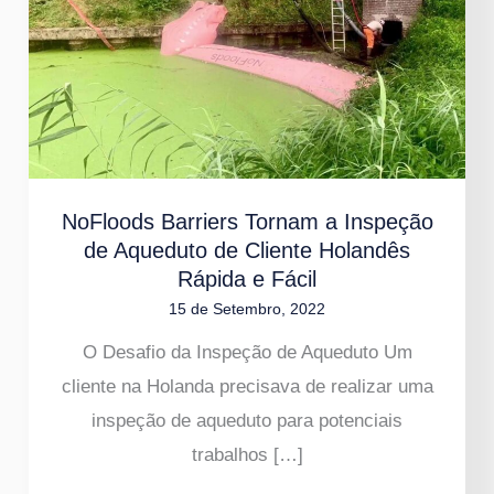
Tornam
a
Inspeção
de
Aqueduto
de
NoFloods Barriers Tornam a Inspeção
Cliente
de Aqueduto de Cliente Holandês
Holandês
Rápida e Fácil
Rápida
15 de Setembro, 2022
e
O Desafio da Inspeção de Aqueduto Um
Fácil
cliente na Holanda precisava de realizar uma
inspeção de aqueduto para potenciais
trabalhos […]