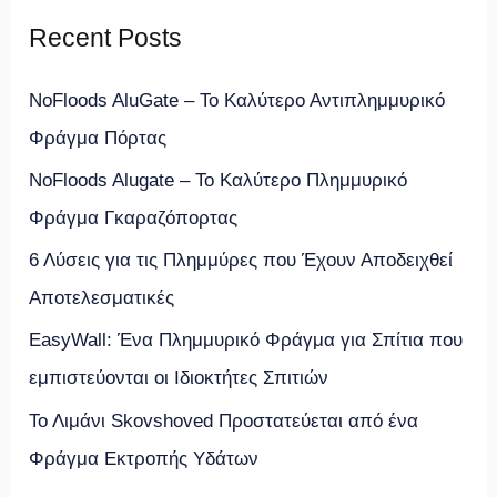
ζ
Recent Posts
ή
τ
NoFloods AluGate – Το Καλύτερο Αντιπλημμυρικό
η
Φράγμα Πόρτας
σ
NoFloods Alugate – Το Καλύτερο Πλημμυρικό
η
Φράγμα Γκαραζόπορτας
γ
6 Λύσεις για τις Πλημμύρες που Έχουν Αποδειχθεί
ι
Αποτελεσματικές
α
EasyWall: Ένα Πλημμυρικό Φράγμα για Σπίτια που
:
εμπιστεύονται οι Ιδιοκτήτες Σπιτιών
Το Λιμάνι Skovshoved Προστατεύεται από ένα
Φράγμα Εκτροπής Υδάτων