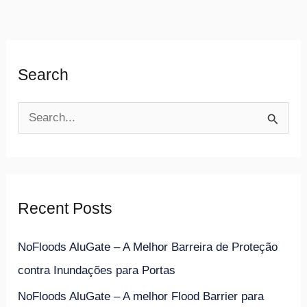
Search
S
e
a
r
Recent Posts
c
h
NoFloods AluGate – A Melhor Barreira de Proteção
f
contra Inundações para Portas
o
NoFloods AluGate – A melhor Flood Barrier para