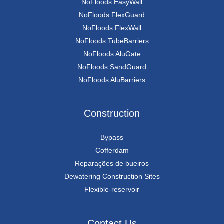
NoFloods EasyWall
NoFloods FlexGuard
NoFloods FlexWall
NoFloods TubeBarriers
NoFloods AluGate
NoFloods SandGuard
NoFloods AluBarriers
Construction
Bypass
Cofferdam
Reparações de bueiros
Dewatering Construction Sites
Flexible-reservoir
Contact Us